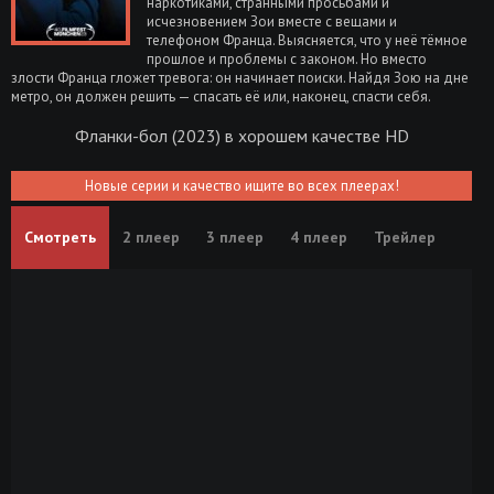
наркотиками, странными просьбами и
исчезновением Зои вместе с вещами и
телефоном Франца. Выясняется, что у неё тёмное
прошлое и проблемы с законом. Но вместо
злости Франца гложет тревога: он начинает поиски. Найдя Зою на дне
метро, он должен решить — спасать её или, наконец, спасти себя.
Фланки-бол (2023) в хорошем качестве HD
Новые серии и качество ищите во всех плеерах!
Смотреть
2 плеер
3 плеер
4 плеер
Трейлер