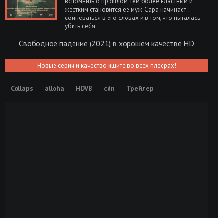
вспомнить о прошлом, тем более властным и
жестким становится ее муж. Сара начинает
сомневаться в его словах и в том, что пыталась
убить себя.
Свободное падение (2021) в хорошем качестве HD
Новые серии и качество ищите во всех плеерах!
Collaps
alloha
HDVB
cdn
Трейлер