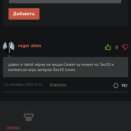
Добавить
roger alien
0
давно я такой херни не видал.Сюжет ну может на 5из10 и
потянет,но игра актёров 0из10 точно
13 сентября 2020 15:32
Ответить
982
Главная