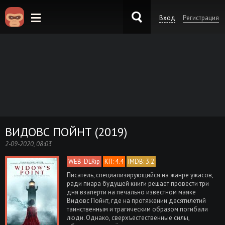
Вход
Регистрация
KinoKong.es
ВИДОВС ПОЙНТ (2019)
2-09-2020, 08:03
WEB-DLRip
КП: 4.4
IMDB: 3.2
Писатель, специализирующийся на жанре ужасов,
ради пиара будущей книги решает провести три
дня взаперти на печально известном маяке
Видовс Пойнт, где на протяжении десятилетий
таинственным и трагическим образом погибали
люди. Однако, сверхъестественные силы,