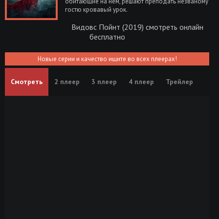
обитающие на нём, решают преподать незваному
гостю кровавый урок.
Видовс Пойнт (2019) смотреть онлайн
бесплатно
Новые серии и качество ищите во всех плеерах!
Смотреть
2 плеер
3 плеер
4 плеер
Трейлер