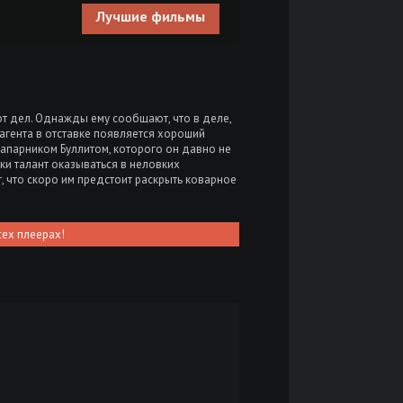
Лучшие фильмы
от дел. Однажды ему сообщают, что в деле,
агента в отставке появляется хороший
напарником Буллитом, которого он давно не
ки талант оказываться в неловких
, что скоро им предстоит раскрыть коварное
сех плеерах!