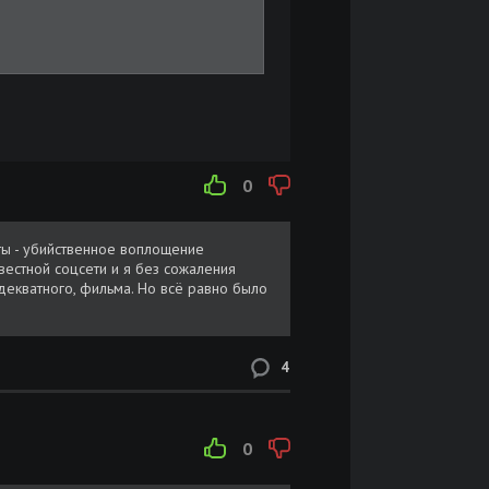
0
ты - убийственное воплощение
вестной соцсети и я без сожаления
адекватного, фильма. Но всё равно было
4
0