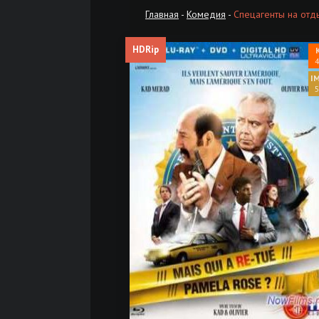
Главная
-
Комедия
-
Спецагенты на отд
HDRip
4
5