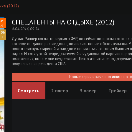
ыхе (2012)
СПЕЦАГЕНТЫ НА ОТДЫХЕ (2012)
.6
4-04-2014, 09:34
.3
Дуглас Риппер когда-то служил в ФБР, но сейчас полностью отошел 
которое он давно расследовал, появились новые обстоятельства. У 
повод тряхнуть стариной, а заодно и повидаться со своим бывшим 
видел. И хотя у этой непредсказуемой и чудаковатой парочки пароч
положениях, вместе они неудержимы. Никто из них и не подозревает
покушение на президента США.
Новые серии и качество ищите во в
Смотреть
2 плеер
3 плеер
Трейлер