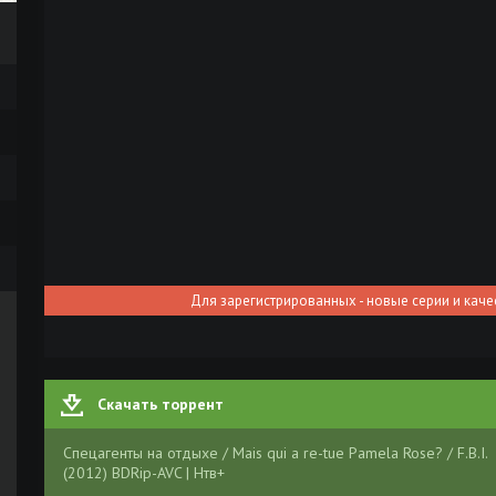
Для зарегистрированных - новые серии и каче
Скачать торрент
Спецагенты на отдыхе / Mais qui a re-tue Pamela Rose? / F.B.I.
(2012) BDRip-AVC | Нтв+