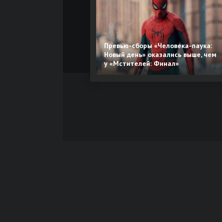
Превью-сборы «Человека-паука:
Новый день» оказались выше, чем
у «Мстителей: Финал»