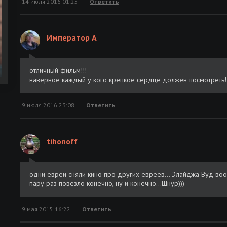
14 июля 2016 01:25
Ответить
Подшивка журналов | Вокруг света (1927..2007) [PDF]
[Обновляемая]
Журнал | Вокруг света №6 (3006) (июль-август 2025) [PDF]
Император А
Журнал | Вокруг света №5 (3005) (июнь 2025) [PDF]
отличный фильм!!!
наверное каждый у кого крепкое сердце должен посмотреть!
Вокруг света за 80 дней / Around the World in 80 Days (2004)
WEB-DLRip [AV1/2160p] [4K, SDR, 10-bit] [Open Matte] [handma
Upscale AI]
9 июля 2016 23:08
Ответить
Журнал | Вокруг света №4 (3004) (май 2025) [PDF]
tihonoff
Журнал | Вокруг света №3 (3003) (апрель 2025) [PDF]
Журнал | Вокруг света №2 (3002) (март 2025) [PDF]
одни евреи сняли кино про других евреев... Элайджа Вуд воо
пару раз повезло конечно, ну и конечно...Шнур)))
Подшивка журналов | Путешествие вокруг света (2000-2001)
[PDF] [Обновляемая]
9 мая 2015 16:22
Ответить