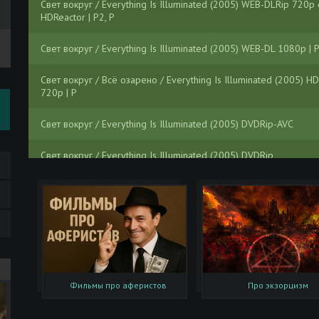
Свет вокруг / Everything Is Illuminated (2005) WEB-DLRip 720p 
HDReactor | P2, P
Свет вокруг / Everything Is Illuminated (2005) WEB-DL 1080p | P
Свет вокруг / Всё озарено / Everything Is Illuminated (2005) H
720p | P
Свет вокруг / Everything Is Illuminated (2005) DVDRip-AVC
Свет вокруг / Everything Is Illuminated (2005) DVDRip
Свет Вокруг / Everything Is Illuminated (2005) DVDRip
Журнал | Вокруг света №6 (3016) (июль-август 2026) [PDF]
Журнал | Вокруг света №5 (3015) (июнь 2026) [PDF]
Журнал | Вокруг света №4 (3014) (май 2026) [PDF]
Фильмы про аферистов
Про экзорцизм
Вокруг света за 80 дней / Around the World in Eighty Days (197