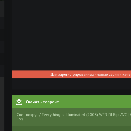
Для зарегистрированных - новые серии и каче
Скачать торрент
Свет вокруг / Everything Is Illuminated (2005) WEB-DLRip-AVC |
| P2