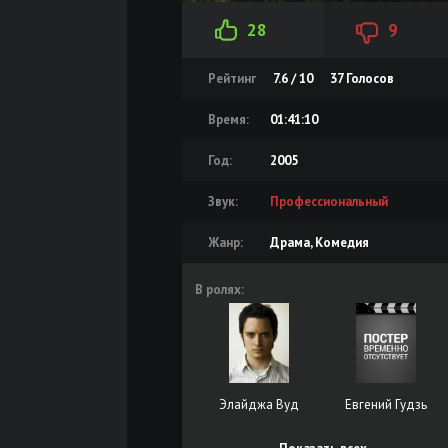
28
9
Рейтинг
7.6 / 10
37
Голосов
Время:
01:41:10
Год:
2005
Звук:
Профессиональный
Жанр:
Драма, Комедия
В ролях:
Элайджа Вуд
Евгений Гудзь