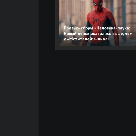
Превью-сборы «Человека-паука:
Новый день» оказались выше, чем
у «Мстителей: Финал»