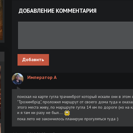
1973) 2xDVD-5 (сезон 1, серии 1-16) [реставрация]
ДОБАВЛЕНИЕ КОММЕНТАРИЯ
Журнал | Вокруг света №3 (3013) (апрель 2026) [PDF]
Вокруг света за 80 дней / Around the World in 80 Days (2004)
BDRip [H.264/720p]
Журнал | Вокруг света №1 (3011) (февраль 2026) [PDF]
Добавить
Журнал | Вокруг света №10 (3010) (декабрь 2025-январь 202
[PDF]
Император А
Журнал | Вокруг света №9 (3009) (ноябрь 2025) [PDF]
Журнал | Вокруг света №8 (3008) (октябрь 2025) [PDF]
поискал на карте гугла трачинброт который искали они в этом 
"Трохимбрід", проложил маршрут от своего дома туда и оказал
Журнал | Вокруг света №7 (3007) (сентябрь 2025) [PDF]
этого места живу, по маршруте гугла 14 км по дороге (но на к
и я там ни разу не был....
Жюль Верн | Вокруг света в восемьдесят дней (2022) [MP3, Ма
пока лето не закончилось планирую прогуляться туда :)
Радман]