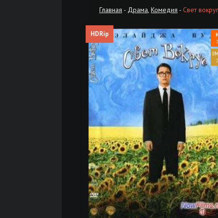
Главная
-
Драма
,
Комедия
-
Свет вокруг
HDRip
7
7