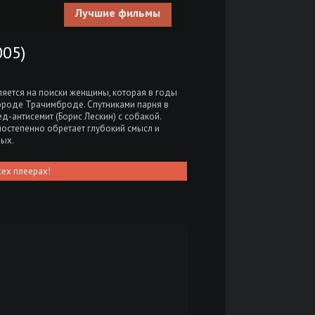
Лучшие фильмы
05)
яется на поиски женщины, которая в годы
городе Трачимброде. Спутниками парня в
ед-антисемит (Борис Лескин) с собакой.
постепенно обретает глубокий смысл и
ных.
сех плеерах!