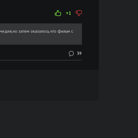
+1
едия,но затем оказалось,что фильм с
39