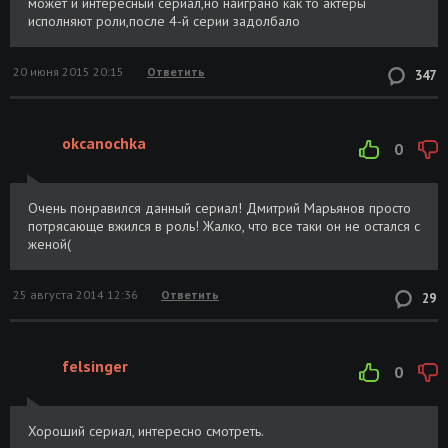
может и интересный сериал,но наиграно как то актёры
исполняют роли,после 4-й серии задолбало
20 июня 2015 20:15
Ответить
347
okcanochka
0
Очень понравился данный сериал! Дмитрий Марьянов просто
потрясающе вжился в роль! Жалко, что все таки он не остался с
женой(
25 августа 2014 12:36
Ответить
29
felsinger
0
Хороший сериал, интересно смотреть.