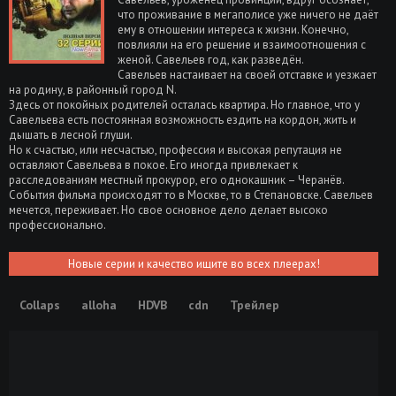
что проживание в мегаполисе уже ничего не даёт
ему в отношении интереса к жизни. Конечно,
повлияли на его решение и взаимоотношения с
женой. Савельев год, как разведён.
Савельев настаивает на своей отставке и уезжает
на родину, в районный город N.
Здесь от покойных родителей осталась квартира. Но главное, что у
Савельева есть постоянная возможность ездить на кордон, жить и
дышать в лесной глуши.
Но к счастью, или несчастью, профессия и высокая репутация не
оставляют Савельева в покое. Его иногда привлекает к
расследованиям местный прокурор, его однокашник – Черанёв.
События фильма происходят то в Москве, то в Степановске. Савельев
мечется, переживает. Но свое основное дело делает высоко
профессионально.
Новые серии и качество ищите во всех плеерах!
Collaps
alloha
HDVB
cdn
Трейлер