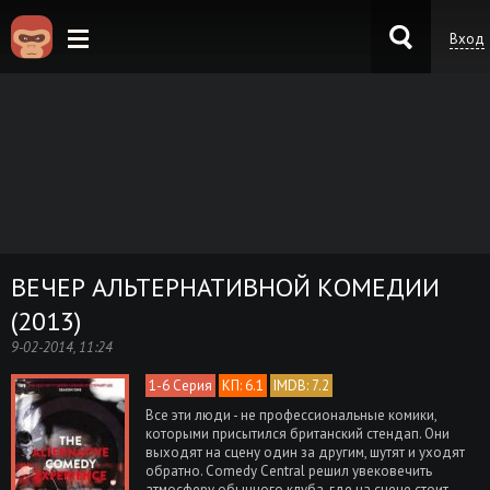
Вход
KinoKong.es
ВЕЧЕР АЛЬТЕРНАТИВНОЙ КОМЕДИИ
(2013)
9-02-2014, 11:24
1-6 Серия
КП: 6.1
IMDB: 7.2
Все эти люди - не профессиональные комики,
которыми присытился британский стендап. Они
выходят на сцену один за другим, шутят и уходят
обратно. Comedy Central решил увековечить
атмосферу обычного клуба, где на сцене стоит