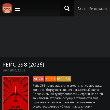
Вход
Регистрация
KinoKong.es
РЕЙС 298 (2026)
8-07-2026, 12:38
WEBDL
КП: 5.4
IMDB: 5.0
Рейс 298 превращается в смертельную ловушку,
когда на борту вспыхивает загадочный вирус.
После сильной турбулентности и странных огней
за иллюминаторами ситуация становится еще
страшнее: в салон проникает инопланетное
существо, которое убивает пассажиров и