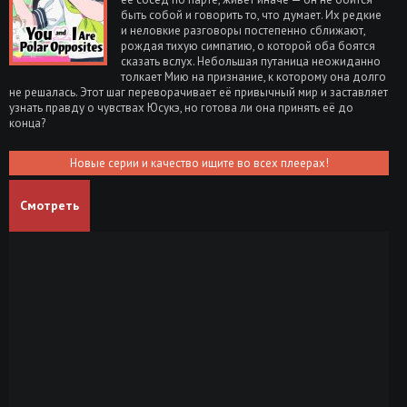
быть собой и говорить то, что думает. Их редкие
и неловкие разговоры постепенно сближают,
рождая тихую симпатию, о которой оба боятся
сказать вслух. Небольшая путаница неожиданно
толкает Мию на признание, к которому она долго
не решалась. Этот шаг переворачивает её привычный мир и заставляет
узнать правду о чувствах Юсукэ, но готова ли она принять её до
конца?
Новые серии и качество ищите во всех плеерах!
Смотреть