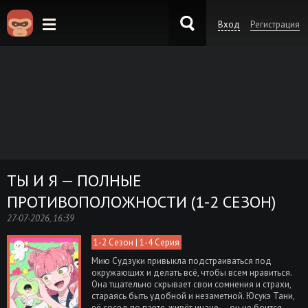
Вход
Регистрация
KinoKong.es
ТЫ И Я — ПОЛНЫЕ
ПРОТИВОПОЛОЖНОСТИ (1-2 СЕЗОН)
27-07-2026, 16:39
1-2 Сезон | 1-4 Серия
Мию Судзуки привыкла подстраиваться под
окружающих и делать всё, чтобы всем нравиться.
Она тщательно скрывает свои сомнения и страхи,
стараясь быть удобной и незаметной. Юсукэ Тани,
её сосед по парте, живёт иначе — он не боится