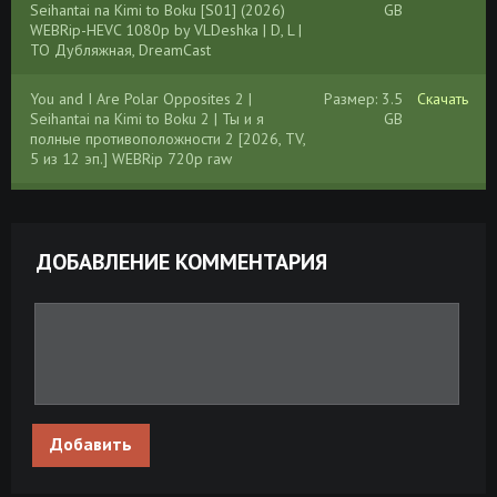
Seihantai na Kimi to Boku [S01] (2026)
GB
WEBRip-HEVC 1080p by VLDeshka | D, L |
ТО Дубляжная, DreamCast
You and I Are Polar Opposites 2 |
Размер: 3.5
Скачать
Seihantai na Kimi to Boku 2 | Ты и я
GB
полные противоположности 2 [2026, TV,
5 из 12 эп.] WEBRip 720p raw
Seihantai na Kimi to Boku | You and I Are
Размер: 14.5
Скачать
Polar Opposites | Ты и я полные
GB
противоположности [2026, TV, 12 из 12]
ДОБАВЛЕНИЕ КОММЕНТАРИЯ
BDRip 1080p HEVC 10-bit raw+rus+eng
You and I Are Polar Opposites | Seihantai
Размер: 8.37
Скачать
na Kimi to Boku | Ты и я полные
GB
противоположности [2026, TV, 12 эп.]
WEBRip 720p raw
Добавить