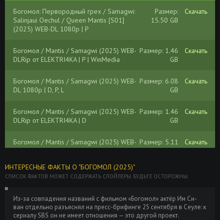
Богомол: Первородный грех / Samagwi:
Размер:
Скачать
Salinjaui Oechul / Queen Mantis [S01]
15.50 GB
(2025) WEB-DL 1080p | P
Богомол / Mantis / Samagwi (2025) WEB-
Размер: 1.46
Скачать
DLRip от ELEKTRI4KA | P | WinMedia
GB
Богомол / Mantis / Samagwi (2025) WEB-
Размер: 6.08
Скачать
DL 1080p | D, P, L
GB
Богомол / Mantis / Samagwi (2025) WEB-
Размер: 1.46
Скачать
DLRip от ELEKTRI4KA | D
GB
Богомол / Mantis / Samagwi (2025) WEB-
Размер: 5.11
Скачать
DL 1080p от ELEKTRI4KA | D, L
GB
ИНТЕРЕСНЫЕ ФАКТЫ О "БОГОМОЛ (2025)"
Богомол: Первородный грех / Samagwi:
Размер:
Скачать
СПИСОК ФАКТОВ МОЖЕТ СОДЕРЖАТЬ СПОЙЛЕРЫ. БУДЬТЕ ОСТОРОЖНЫ.
Salinjaui Oechul / Queen Mantis [S01]
19.06 GB
(2025) WEB-DL 1080p | L2 | SoftBox
Из-за совпадения названий с фильмом «Богомол» актёр Им Си-
ван отдельно разъяснял на пресс-брифинге 25 сентября в Сеуле: к
Самка богомола [01-08 из 08] (2021)
Размер: 9.52
Скачать
сериалу SBS он не имеет отношения — это другой проект.