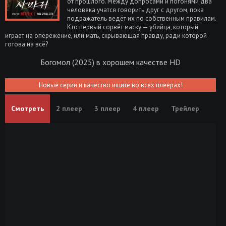
от прошлого. Между допросами и погонями два
человека учатся говорить друг с другом, пока
подражатель ведёт их по собственным правилам.
Кто первый сорвёт маску — убийца, который
играет на опережение, или мать, скрывающая правду, ради которой
готова на всё?
Богомол (2025) в хорошем качестве HD
Новые серии и качество ищите во всех плеерах!
Смотреть
2 плеер
3 плеер
4 плеер
Трейлер