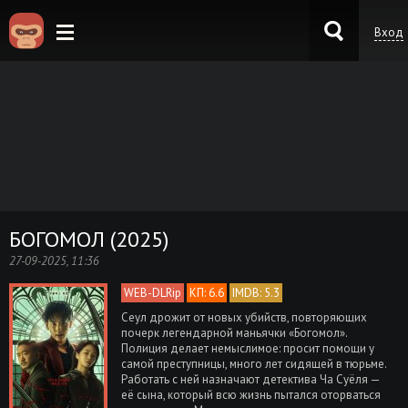
Вход
KinoKong.es
БОГОМОЛ (2025)
27-09-2025, 11:36
WEB-DLRip
КП: 6.6
IMDB: 5.3
Сеул дрожит от новых убийств, повторяющих
почерк легендарной маньячки «Богомол».
Полиция делает немыслимое: просит помощи у
самой преступницы, много лет сидящей в тюрьме.
Работать с ней назначают детектива Ча Суёля —
её сына, который всю жизнь пытался оторваться