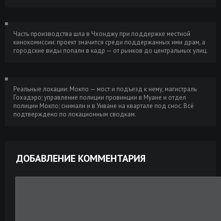
WEB-DL 1080p
GB
Котаро Исака - Топор богомола (2023)
Размер:
Скачать
MP3
643.16 MB
Часть производства шла в Чхонджу при поддержке местной
кинокомиссии: проект значится среди поддержанных ими драм, а
городские виды попали в кадр — от рынков до центральных улиц.
Иван Шмелёв - Богомолье (2007) MP3
Размер:
Скачать
163.78 MB
Самка богомола [01-08 из 08] (2021)
Размер: 1.48
Скачать
Реальные локации: Мокпо — мост и подъезд к нему, магистраль
WEBRip от Generalfilm | КПК
GB
Гохадэро; управление полиции провинции в Муане и отдел
полиции Мокпо; снимали и в Уиване на квартале под снос. Всё
Самка богомола [01-08 из 08] (2021)
Размер: 4.97
Скачать
подтверждено по локационным сводкам.
WEBRip от Files-x
GB
Самка богомола [01-08 из 08] (2021)
Размер:
Скачать
WEBRip 1080p
18.40 GB
ДОБАВЛЕНИЕ КОММЕНТАРИЯ
Самка богомола [01-08 из 08] (2021)
Размер: 4.99
Скачать
WEBRip-AVC от Files-x
GB
Самка богомола [S01] (2021) WEBRip-
Размер: 5.00
Скачать
AVC
GB