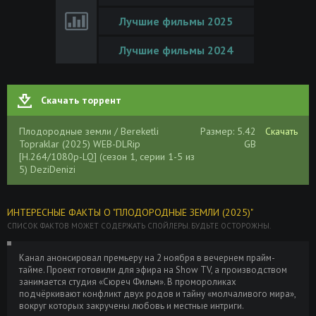
Лучшие фильмы 2025
Лучшие фильмы 2024
Скачать торрент
Плодородные земли / Bereketli
Размер: 5.42
Скачать
Topraklar (2025) WEB-DLRip
GB
[H.264/1080p-LQ] (сезон 1, серии 1-5 из
5) DeziDenizi
ИНТЕРЕСНЫЕ ФАКТЫ О "ПЛОДОРОДНЫЕ ЗЕМЛИ (2025)"
СПИСОК ФАКТОВ МОЖЕТ СОДЕРЖАТЬ СПОЙЛЕРЫ. БУДЬТЕ ОСТОРОЖНЫ.
Канал анонсировал премьеру на 2 ноября в вечернем прайм-
тайме. Проект готовили для эфира на Show TV, а производством
занимается студия «Сюреч Фильм». В промороликах
подчёркивают конфликт двух родов и тайну «молчаливого мира»,
вокруг которых закручены любовь и местные интриги.