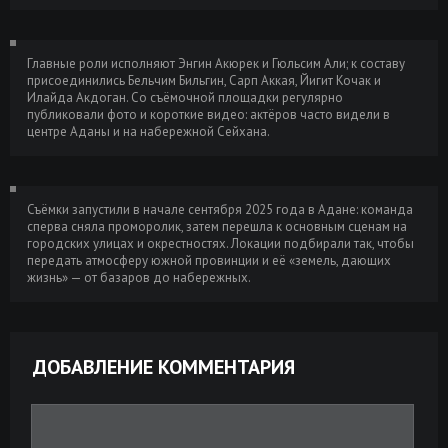
Главные роли исполняют Энгин Акюрек и Гюльсим Али; к составу
присоединились Бельчим Бильгин, Сарп Аккая, Йигит Кочак и
Илайда Акдоган. Со съёмочной площадки регулярно
публиковали фото и короткие видео: актёров часто видели в
центре Аданы и на набережной Сейхана.
Съёмки запустили в начале сентября 2025 года в Адане: команда
сперва сняла проморолик, затем перешла к основным сценам на
городских улицах и окрестностях. Локации подбирали так, чтобы
передать атмосферу южной провинции и её «земель, дающих
жизнь» — от базаров до набережных.
ДОБАВЛЕНИЕ КОММЕНТАРИЯ