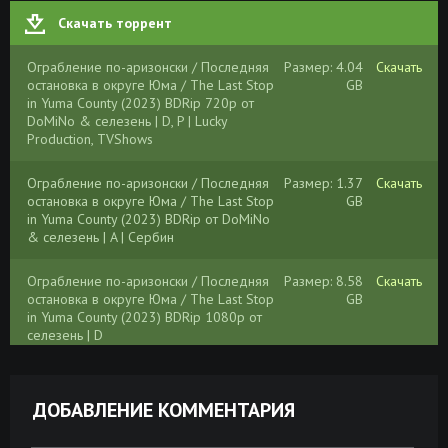
Скачать торрент
Ограбление по-аризонски / Последняя
Размер: 4.04
Скачать
остановка в округе Юма / The Last Stop
GB
in Yuma County (2023) BDRip 720p от
DoMiNo & селезень | D, P | Lucky
Production, TVShows
Ограбление по-аризонски / Последняя
Размер: 1.37
Скачать
остановка в округе Юма / The Last Stop
GB
in Yuma County (2023) BDRip от DoMiNo
& селезень | A | Сербин
Ограбление по-аризонски / Последняя
Размер: 8.58
Скачать
остановка в округе Юма / The Last Stop
GB
in Yuma County (2023) BDRip 1080p от
селезень | D
Ограбление по-аризонски / Последняя
Размер: 2.21
Скачать
остановка в округе Юма / The Last Stop
GB
ДОБАВЛЕНИЕ КОММЕНТАРИЯ
in Yuma County (2023) BDRip-AVC от New-
Team | D, P, A