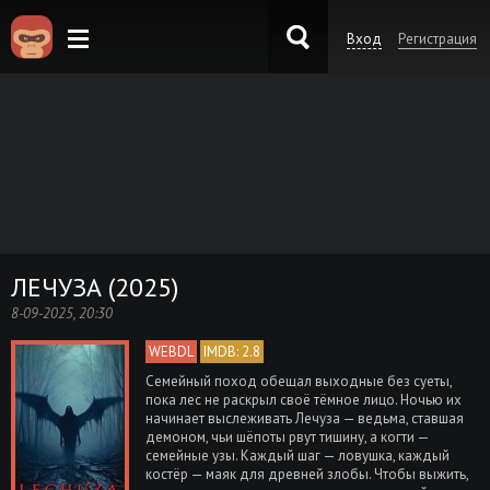
Вход
Регистрация
KinoKong.es
ЛЕЧУЗА (2025)
8-09-2025, 20:30
WEBDL
IMDB: 2.8
Семейный поход обещал выходные без суеты,
пока лес не раскрыл своё тёмное лицо. Ночью их
начинает выслеживать Лечуза — ведьма, ставшая
демоном, чьи шёпоты рвут тишину, а когти —
семейные узы. Каждый шаг — ловушка, каждый
костёр — маяк для древней злобы. Чтобы выжить,