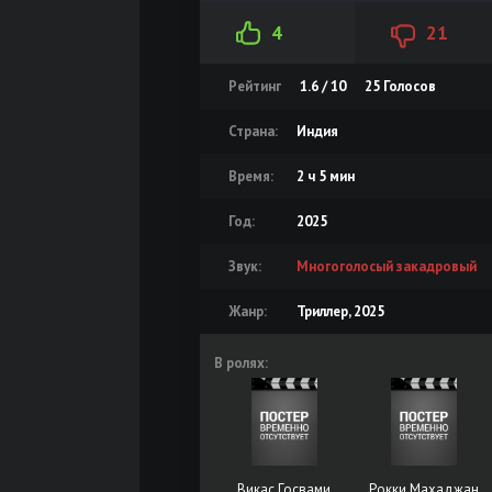
4
21
Рейтинг
1.6 / 10
25
Голосов
Страна:
Индия
Время:
2 ч 5 мин
Год:
2025
Звук:
Многоголосый закадровый
Жанр:
Триллер, 2025
В ролях:
Викас Госвами
Рокки Махаджан