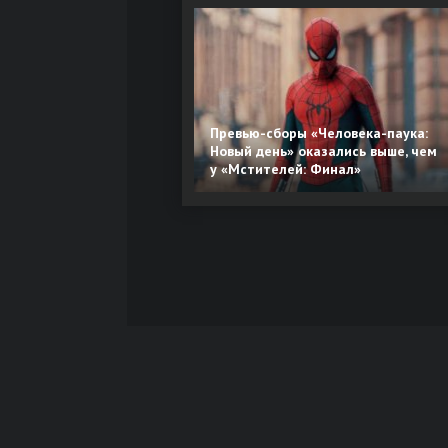
Превью-сборы «Человека-паука:
Новый день» оказались выше, чем
у «Мстителей: Финал»