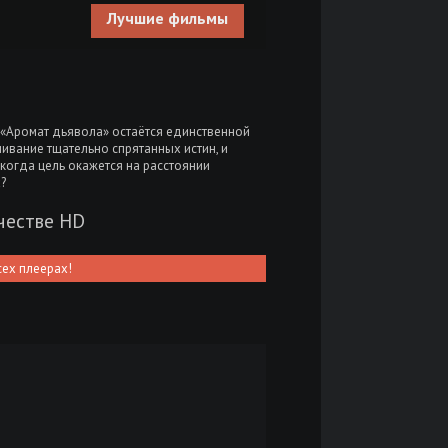
Лучшие фильмы
 «Аромат дьявола» остаётся единственной
чивание тщательно спрятанных истин, и
 когда цель окажется на расстоянии
?
честве HD
сех плеерах!