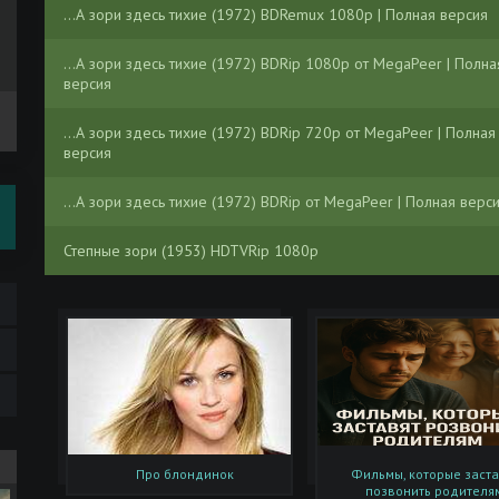
...А зори здесь тихие (1972) BDRemux 1080p | Полная версия
...А зори здесь тихие (1972) BDRip 1080p от MegaPeer | Полна
версия
...А зори здесь тихие (1972) BDRip 720p от MegaPeer | Полная
версия
...А зори здесь тихие (1972) BDRip от MegaPeer | Полная верс
Степные зори (1953) HDTVRip 1080p
А зори здесь тихие... (2015) WEB-DLRip-AVC от DoMiNo | iTunes
Russia
Василий Лысач - Зори над рекой (2023) MP3
Борис Васильев - А зори здесь тихие (2023) MP3
Концерт - Беседа. Звёзды-звёздочки / Бяседа. Зоры-зоркі (20
Про блондинок
Фильмы, которые заста
IPTV 1080p от AND03AND
позвонить родителя