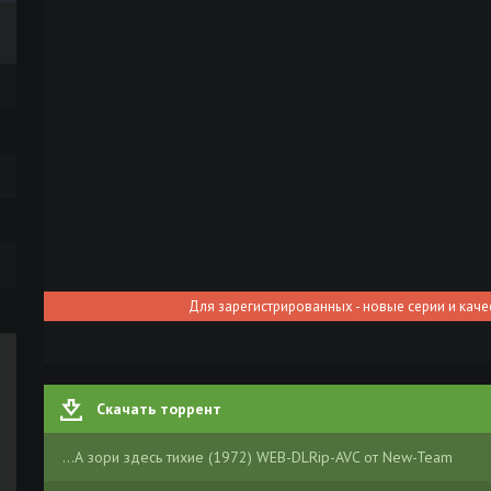
Для зарегистрированных - новые серии и каче
Скачать торрент
...А зори здесь тихие (1972) WEB-DLRip-AVC от New-Team