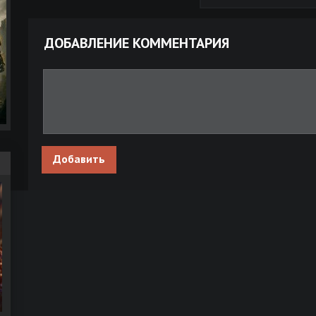
А зори здесь тихие... [01-04 из 04] (2015) WEB-DLRip от New-
ДОБАВЛЕНИЕ КОММЕНТАРИЯ
А зори здесь тихие... [1-4 из 4] (2015) WEB-DLRip-AVC от New-
Team
А зори здесь тихие... [01-12 из 12] (2006) DVDRip-AVC от
Generalfilm | КПК
...А зори здесь тихие (1972) WEB-DLRip 720p от New-Team
Добавить
...А зори здесь тихие (1972) WEB-DLRip от New-Team
А зори здесь тихие... [1-4 из 4] (2015) WEB-DLRip 720p от New
Team
А зори здесь тихие... [01-12 из 12] (2006) DVDRip от New-Tea
А зори здесь тихие... [01-12 из 12] (2006) DVDRip-AVC от New-
Team