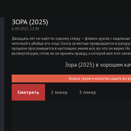
ЗОРА (2025)
6-09-2025, 13:39
Двадцать лет он идёт по одному следу — флакон духов с надписью
ниточкой к убийце его отца. Охота за местью превращается в раскру
прошлое просачивается в настоящее, меняя всё, во что он верил. Но
вытянутой руки, готов ли он принять правду, к которой вел этот запах
Зора (2025) в хорошем ка
Новые серии и качество ищите во в
Смотреть
2 плеер
3 плеер