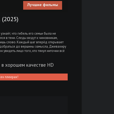
Лучшие фильмы
(2025)
 узнаёт, что гибель его семьи была не
ался в тени. Следы ведут к чиновникам,
лишь слово. Каждый шаг вперёд открывает
ы добраться до вершины замысла, Джевахиру
он увидеть лицо того, кто тянул ниточки всё
) в хорошем качестве HD
сех плеерах!