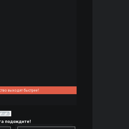
ство выходят быстрее!
та подождите!