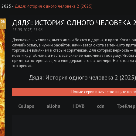
,
2025
-
Дядя: История одного человека 2 (2025)
ДЯДЯ: ИСТОРИЯ ОДНОГО ЧЕЛОВЕКА 2 
.7
25-08-2025, 21:26
Джевахир — человек, чьего имени боятся и друзья, и враги. Когда он
случайностью, а чужим расчётом, начинается охота за теми, кто прят
торговцам влиянием и старым соратникам, для которых верность — 
новый круг обмана, а месть всё сильнее напоминает ловушку. Чтоб
придётся потерять всё, что ещё держит его в этом мире. Но готов ли 
это время?..
Дядя: История одного человека 2 (2025
Новые серии и качество ищите во в
Collaps
alloha
HDVB
cdn
Трейлер