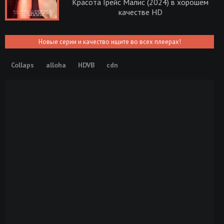
Красота Грейс Малис (2024) в хорошем
качестве HD
Новые серии и качество ищите во всех плеерах!
Collaps
alloha
HDVB
cdn