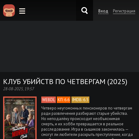
Вход
Регистрация
KinoKong.es
КЛУБ УБИЙСТВ ПО ЧЕТВЕРГАМ (2025)
28-08-2025, 19:57
WEBDL
КП: 6.6
IMDB: 6.5
Четверо неугомонных пенсионеров по четвергам
ради развлечения разбирают старые убийства.
Но неподалёку происходит необъяснимая
смерть, и их хобби превращается в реальное
расследование. Игра в сыщиков закончилась —
смогут ли любители раскрыть преступление, когда