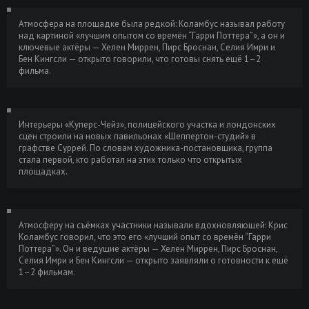
Клуб убийств по четвергам / The
Атмосфера на площадке была редкой: Коламбус называл работу
Размер: 2.05
Скачать
над картиной «лучшим опытом со времён “Гарри Поттера”», а он и
Thursday Murder Club (2025) WEB-DLRip
GB
ключевые актёры — Хелен Миррен, Пирс Броснан, Селия Имри и
от ELEKTRI4KA | P
Бен Кингсли — открыто говорили, что готовы снять ещё 1–2
фильма.
Клуб убийств по четвергам / The
Размер: 2.08
Скачать
Thursday Murder Club (2025) WEB-DLRip-
GB
AVC от DoMiNo & селезень | P | HDrezka
Studio, LostFilm, TVShows, Red Head
Интерьеры «Куперс-Чейз», полицейского участка и лондонских
Sound
сцен строили на новых павильонах «Шеппертон-студий» в
графстве Суррей. По словам художника-постановщика, группа
Клуб убийств по четвергам / The
Размер: 2.12
Скачать
стала первой, кто работал на этих только что открытых
Thursday Murder Club (2025) WEB-DLRip-
площадках.
GB
AVC от ELEKTRI4KA | P
Клуб убийств по четвергам / The
Размер: 1.46
Скачать
Атмосферу на съёмках участники называли вдохновляющей: Крис
Thursday Murder Club (2025) WEB-DLRip
GB
Коламбус говорил, что это его «лучший опыт со времён “Гарри
от New-Team | D | Dragon Studio
Поттера”». Он и ведущие актёры — Хелен Миррен, Пирс Броснан,
Селия Имри и Бен Кингсли — открыто заявляли о готовности к ещё
Клуб убийств по четвергам / The
Размер: 1.64
Скачать
1–2 фильмам.
Thursday Murder Club (2025) WEB-DLRip-
GB
AVC от DoMiNo & селезень | D | Dragon
Studio