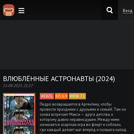
Вход
KinoKong.es
ВЛЮБЛЁННЫЕ АСТРОНАВТЫ (2024)
15-08-2025, 21:17
WEBDL
КП: 6.9
IMDB: 7.1
Педро возвращается в Аргентину, чтобы
провести праздники с друзьями и семьёй. Там он
снова встречает Макси — друга детства, к
которому давно неравнодушен. Между ними
начинается азартная игра во флирт и соблазн,
где каждый делает шаг вперёд и полшага назад.