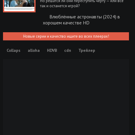
Но решатся ли они переступить черту — или всё
так и останется игрой?
Влюблённые астронавты (2024) в
хорошем качестве HD
Новые серии и качество ищите во всех плеерах!
Collaps
alloha
HDVB
cdn
Трейлер