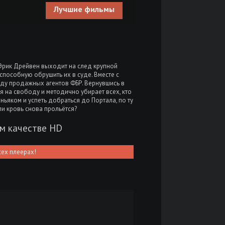
Лучшие фильмы
 Эрик Дрейвен выходит на след крупной
способную обрушить их в суде. Вместе с
оду продажных агентов ФБР. Вернувшись в
я на свободу и методично убирает всех, кто
ньяком и успеть добраться до Портала, по ту
ли кровь снова прольётся?
ем качестве HD
сех плеерах!