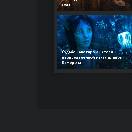
года
Судьба «Аватара 4» стала
неопределенной из-за планов
Кэмерона