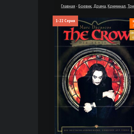
Главная
-
Боевик
,
Драма
,
Криминал
,
Тр
1-22 Серия
7
6