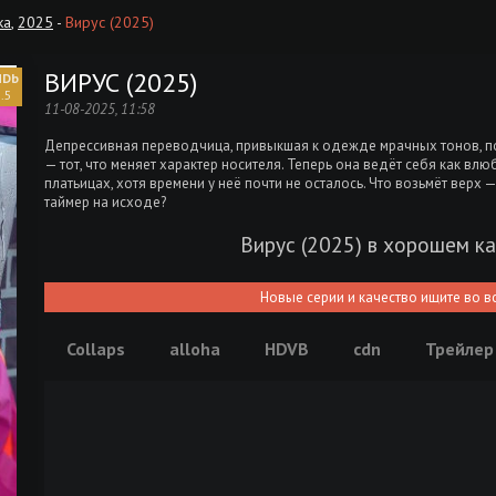
ка
,
2025
-
Вирус (2025)
ВИРУС (2025)
.5
11-08-2025, 11:58
Депрессивная переводчица, привыкшая к одежде мрачных тонов, п
— тот, что меняет характер носителя. Теперь она ведёт себя как вл
платьицах, хотя времени у неё почти не осталось. Что возьмёт вер
таймер на исходе?
Вирус (2025) в хорошем к
Новые серии и качество ищите во в
Collaps
alloha
HDVB
cdn
Трейлер