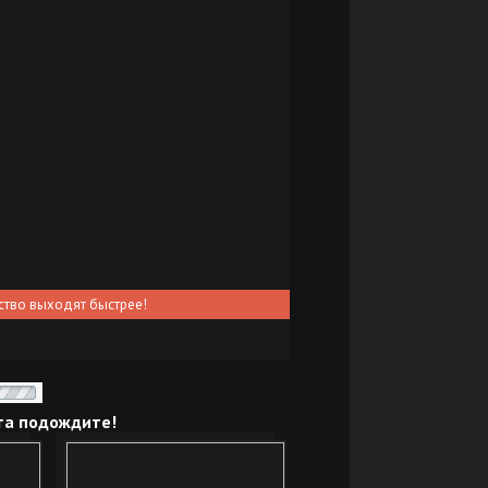
ство выходят быстрее!
та подождите!