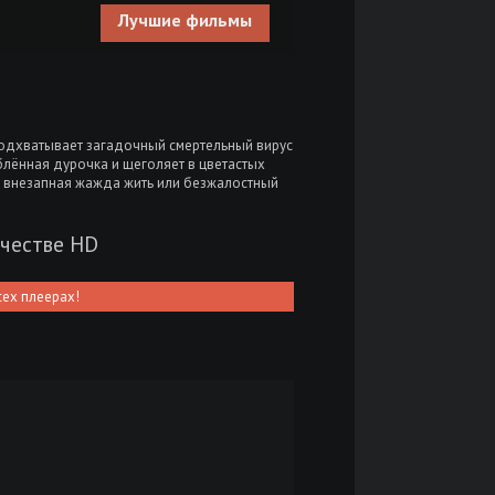
Лучшие фильмы
одхватывает загадочный смертельный вирус
юблённая дурочка и щеголяет в цветастых
х — внезапная жажда жить или безжалостный
ачестве HD
сех плеерах!