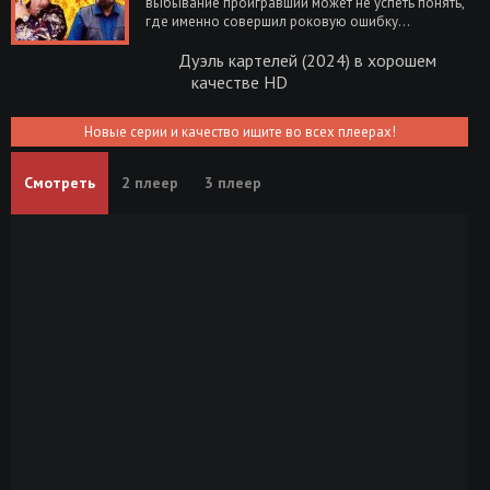
выбывание проигравший может не успеть понять,
где именно совершил роковую ошибку…
Дуэль картелей (2024) в хорошем
качестве HD
Новые серии и качество ищите во всех плеерах!
Смотреть
2 плеер
3 плеер