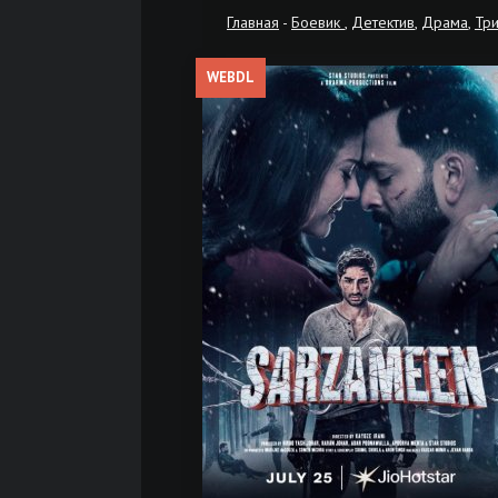
Главная
-
Боевик
,
Детектив
,
Драма
,
Тр
WEBDL