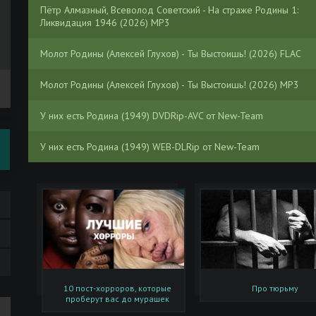
Пётр Алмазный, Всеволод Советский - На страже Родины 1:
Ликвидация 1946 (2026) МР3
Молот Родины (Алексей Глухов) - Ты Выстоишь! (2026) FLAC
Молот Родины (Алексей Глухов) - Ты Выстоишь! (2026) MP3
У них есть Родина (1949) DVDRip-AVC от New-Team
У них есть Родина (1949) WEB-DLRip от New-Team
Пламенеющий Феникс - Родина (2026) MP3
У них есть Родина (1949) WEB-DLRip-AVC от New-Team
У них есть Родина (1949) WEB-DLRip 720p от New-Team
Доктор Ватсон - Лучшие песни нашей родины (2016) FLAC
10 пост-хорроров, которые
Про тюрьму
проберут вас до мурашек
Фатерлянд / Родина / Fatherland (1994) BDRip 720p от msltel | 