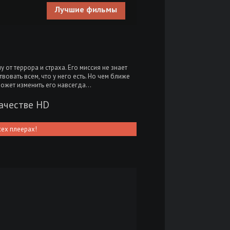
Лучшие фильмы
т террора и страха. Его миссия не знает
овать всем, что у него есть. Но чем ближе
 может изменить его навсегда…
качестве HD
сех плеерах!