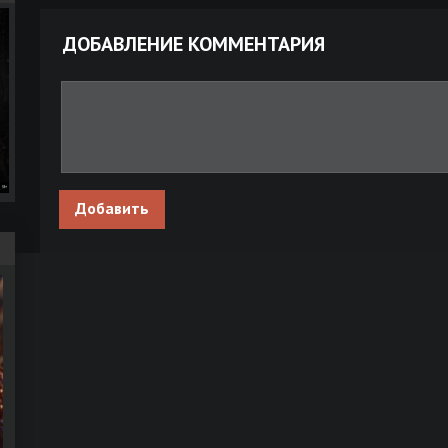
Фатерлянд / Родина / Fatherland (1994) BDRip-AVC от msltel | D
ДОБАВЛЕНИЕ КОММЕНТАРИЯ
Серия - «Русская история (Алгоритм, Родина)» [104 книги] (201
2025) FB2, EPUB, PDF
Родина / Homeland [S01-08] (2011-2020) WEB-DLRip | LostFilm
Вдали от Родины (1960) WEBRip 1080p
Добавить
Великие русские исполнители: Ефрем Флакс - Я вернулся на
родину (2014) FLAC
Великие русские исполнители: Павел Лисициан - Утро нашей
Родины (2014) FLAC
Во имя Родины (1943) WEB-DLRip-AVC от New-Team
Во имя Родины (1943) WEB-DLRip 720p от New-Team
Во имя Родины (1943) WEB-DLRip от New-Team