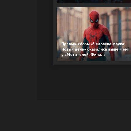
Превью-сборы «Человека-паука:
Новый день» оказались выше, чем
у «Мстителей: Финал»