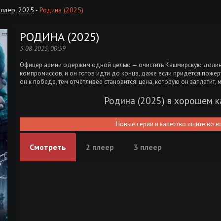
иллер
,
2025
-
Родина (2025)
РОДИНА (2025)
3-08-2025, 00:59
Офицер армии одержим одной целью — очистить Кашмирскую долину о
компромиссов, и он готов идти до конца, даже если придётся пожертв
он к победе, тем отчётливее становится: цена, которую он заплатит,
Родина (2025) в хорошем 
Новые серии и качество ищите во в
Смотреть
2 плеер
3 плеер