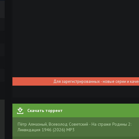
Для зарегистрированных - новые серии и каче
Скачать торрент
Пётр Алмазный, Всеволод Советский - На страже Родины 2:
Ликвидация 1946 (2026) МР3