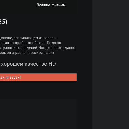
Лучшие фильмы
5)
удовище, всплывающем из озера и
артия контрабандной соли. Поджон
к странных совпадений, Чонджо неожиданно
оль он играет в происходящем?
в хорошем качестве HD
сех плеерах!