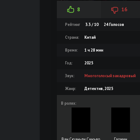
8
16
Рейтинг
3.3 / 10
24
Голосов
Страна:
Китай
Время:
1 ч 28 мин
Год:
2025
Звук:
Многоголосый закадровый
Жанр:
Детектив, 2025
В ролях:
Ван Сюаньли Синъяо
Гаомин