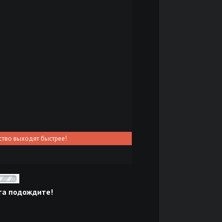
ство выходят быстрее!
та подождите!