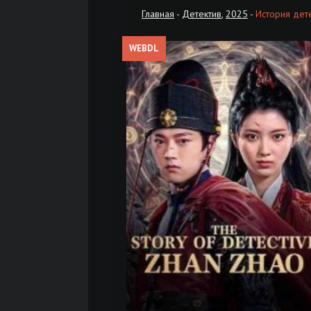
Главная
-
Детектив
,
2025
-
История дет
WEBDL