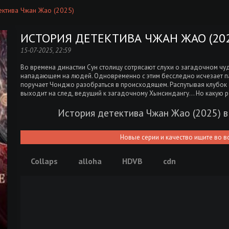
ектива Чжан Жао (2025)
ИСТОРИЯ ДЕТЕКТИВА ЧЖАН ЖАО (202
15-07-2025, 22:59
Во времена династии Сун столицу сотрясают слухи о загадочном ч
нападающем на людей. Одновременно с этим бесследно исчезает п
поручает Чонджо разобраться в происходящем. Распутывая клубо
выходит на след, ведущий к загадочному Хынсиндангу… Но какую р
История детектива Чжан Жао (2025) 
Новые серии и качество ищите во в
Collaps
alloha
HDVB
cdn