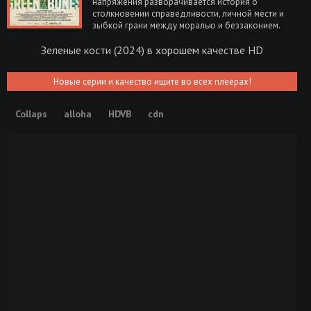
напряжения разворачивается история о
столкновении справедливости, личной мести и
зыбкой грани между моралью и беззаконием.
Зеленые кости (2024) в хорошем качестве HD
Новые серии и качество ищите во всех плеерах!
Collaps
alloha
HDVB
cdn