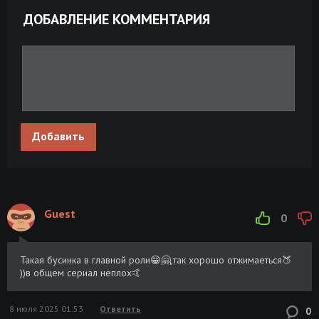
[H.265/2160p] [4K, HDR10, DV 8, 10-bit]
GB
(сезон 1, серии 1-8 из 8) Sunnysiders,
ДОБАВЛЕНИЕ КОММЕНТАРИЯ
HDRezka, RHS, WStudio, TVShows, LE-
Production, RuDub
Добавить
Guest
0
Такая бусинка в главной роли😁🤗,так хорошо отжимаеться🍑
))в общем сериал неплох🤙
8 июля 2025 01:53
Ответить
0