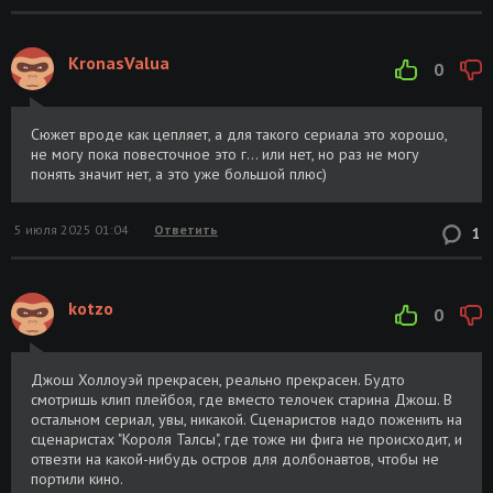
KronasValua
0
Сюжет вроде как цепляет, а для такого сериала это хорошо,
не могу пока повесточное это г... или нет, но раз не могу
понять значит нет, а это уже большой плюс)
5 июля 2025 01:04
Ответить
1
kotzo
0
Джош Холлоуэй прекрасен, реально прекрасен. Будто
смотришь клип плейбоя, где вместо телочек старина Джош. В
остальном сериал, увы, никакой. Сценаристов надо поженить на
сценаристах "Короля Талсы", где тоже ни фига не происходит, и
отвезти на какой-нибудь остров для долбонавтов, чтобы не
портили кино.