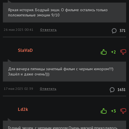
Яркая история. Бодрый экшн. О фильме остались только
положительные эмоции 9/10
26 мая 2025 00:41
Ответить
371
SlaVaD
+2
Для вечера пятницы зачетный фильм с черным юмором!!!)
Зашёл и даже очень!)))
17 мая 2025 02:39
Ответить
1631
Ld2k
+3
Годный экшен, с черным юмором.Очень мясной,приходилось