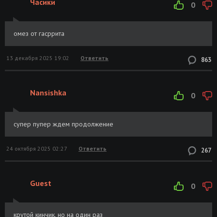
Часики
0
омез от гасррита
13 декабря 2025 19:02
Ответить
863
Nansishka
0
супер пупер ждем продолжение
24 октября 2025 02:27
Ответить
267
Guest
0
крутой кинчик, но на один раз