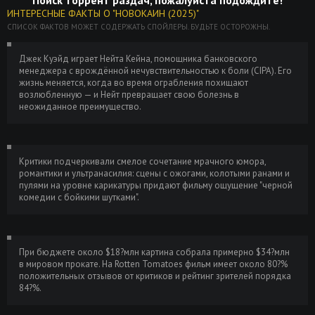
ИНТЕРЕСНЫЕ ФАКТЫ О "НОВОКАИН (2025)"
СПИСОК ФАКТОВ МОЖЕТ СОДЕРЖАТЬ СПОЙЛЕРЫ. БУДЬТЕ ОСТОРОЖНЫ.
Джек Куэйд играет Нейта Кейна, помощника банковского
менеджера с врождённой нечувствительностью к боли (CIPA). Его
жизнь меняется, когда во время ограбления похищают
возлюбленную — и Нейт превращает свою болезнь в
неожиданное преимущество.
Критики подчеркивали смелое сочетание мрачного юмора,
романтики и ультранасилия: сцены с ожогами, колотыми ранами и
пулями на уровне карикатуры придают фильму ощущение "черной
комедии с бойкими шутками".
При бюджете около $18?млн картина собрала примерно $34?млн
в мировом прокате. На Rotten Tomatoes фильм имеет около 80?%
положительных отзывов от критиков и рейтинг зрителей порядка
84?%.