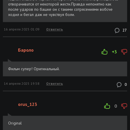
отворачиватся от некоторой жести.Правда непонятно как
после ударов по башке он с такими сотрясениями вобсче
ходил и бегал даж не чувствуя боли.
16 апреля 2025 01:09
Ответить
27
Бароло
+3
Фильм супер! Оригинальный.
14 апреля 2025 19:58
Ответить
0
orus_123
0
Original