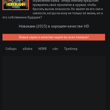
ограбления банка. Теперь Нейтану предстоит
превратить своё проклятие в оружие, чтобы
бросить вызов опасности. Но хватит ли его сил и
смелости, когда на кону не только её жизнь, но и
его собственное будущее?
Новокаин (2025) в хорошем качестве HD
Новые серии и качество ищите во всех плеерах!
Collaps
alloha
HDVB
cdn
Трейлер