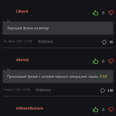
J.Bond
0
Хороший фильм на вечер
31 июля 2025 23:59
Ответить
43
Abrrial
0
Прикольный фильм с нотками черного юмора,мне зашло
7/10
7 июля 2025 23:08
Ответить
140
mihavolkslave
0