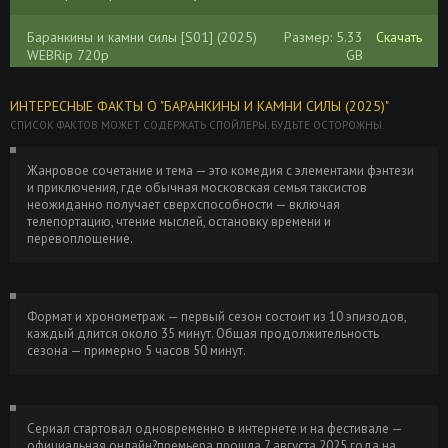
Баранкины и камни силы [S01] (2025)
Размер: 5.33
Скачать
WEBRip 720p
GB
Баранкины и камни силы [S01] (2025)
Размер:
Скачать
ИНТЕРЕСНЫЕ ФАКТЫ О "БАРАНКИНЫ И КАМНИ СИЛЫ (2025)"
WEBRip-HEVC 2160p | 4K | HDR
14.69 GB
СПИСОК ФАКТОВ МОЖЕТ СОДЕРЖАТЬ СПОЙЛЕРЫ. БУДЬТЕ ОСТОРОЖНЫ.
Баранкины и камни силы [S01] (2025)
Размер:
Скачать
Жанровое сочетание и тема — это комедия с элементами фэнтези
WEBRip-HEVC 2160p от ExKinoRay | 4K |
25.05 GB
и приключения, где обычная московская семья таксистов
SDR
неожиданно получает сверхспособности — включая
телепортацию, чтение мыслей, остановку времени и
перевоплощение.
Баранкины и камни силы (2025) WEBRip
Размер: 6.16
Скачать
[H.264] (сезон 1, серии 1-10 из 10)
GB
Баранкины и камни силы (2025) WEBRip
Размер: 17.9
Скачать
Формат и хронометраж — первый сезон состоит из 10 эпизодов,
[H.264/1080p] (сезон 1, серии 1-10 из
GB
каждый длится около 35 минут. Общая продолжительность
10)
сезона — примерно 5 часов 50 минут.
Баранкины и камни силы (2025) WEBRip
Размер: 14.7
Скачать
[H.265/2160p] [4K, HDR10, 10-bit] (сезон
GB
1, серии 1-10 из 10)
Сериал стартовал одновременно в интернете и на фестивале —
официальная онлайн?премьера прошла 7 августа 2025 года на