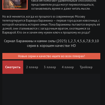
такси им помогают удивительные способности:
представители рода могут перевоплощаться,
останавливать время и даже читать мысли.
Но всё меняется, когда из прошлого в современную Москву
телепортируется Варвара Баранкина — первая городская извозчица, с
которой началась история семьи. Пока Баранкины пытаются вернуть её
домой, они сталкиваются с загадочным врагом, охотящимся за
Варварой. Кто он и зачем ему нужен ключ к прошлому их рода?
Сериал Баранкины и камни силы (2025) 1,2,3,4,5,6,7,8,9,10
серия в хорошем качестве HD
Новые серии и качество ищите во всех плеерах!
Смотреть
2 плеер
3 плеер
4 плеер
Трейлер