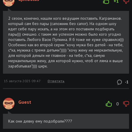
+1
2 сезон, конечно, нашли кого ведущим поставить. Каграманов.
который сам без пары (сапожник без сапог). На одном шоу
идет себе пару искать, а на этом его поставили подбирать
пары))) смешно. с таким же успехом можно было кого угодно
поставить. Любого Васю Пупкина. Я б тоже не хуже справился)))
Особенно как во второй серии "хочу мужа без детей - на тебе,
с*ка, мужика с тремя детьми"))))) "хочу жену не меркантильную,
для которой деньги не главное - на тебе, с*ка, самую
меркантильную жену, для которой нужно, чтоб от ляма и выше
зарабатывал")))) цирк.
15 августа 2025 09:47
Ответить
-1
Guest
0
Как они девку ему подобрали????