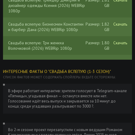
дизайнер одежды Ксения (2026) WEBRip
GB
1080p
Свадьба вслепую: Бизнесмен Константин
Размер: 1.82
Скачать
и барбер Дана (2026) WEBRip 1080p
GB
Свадьба вслепую: Три жениха
Размер: 1.80
Скачать
Волочковой (2026) WEBRip 1080p
GB
Свадьба вслепую: Бизнесмен Константин
Размер: 1.81
Скачать
и барбер Дана (2026) WEBRip 1080p
GB
ИНТЕРЕСНЫЕ ФАКТЫ О "СВАДЬБА ВСЛЕПУЮ (1-3 СЕЗОН)"
СПИСОК ФАКТОВ МОЖЕТ СОДЕРЖАТЬ СПОЙЛЕРЫ. БУДЬТЕ ОСТОРОЖНЫ.
В эфире работает интерактив: зрители голосуют в Telegram-канале
«Пятницы», угадывая финал — останутся вместе или нет.
Голосование идёт весь выпуск и закрывается за 10 минут до
конца; среди угадавших разыгрывают по 3000 ?.
Во 2-м сезоне проект перезапустили с новым ведущим Романом
Каграмановым и сделали ставку на звёзд. Летом 2025 вышел