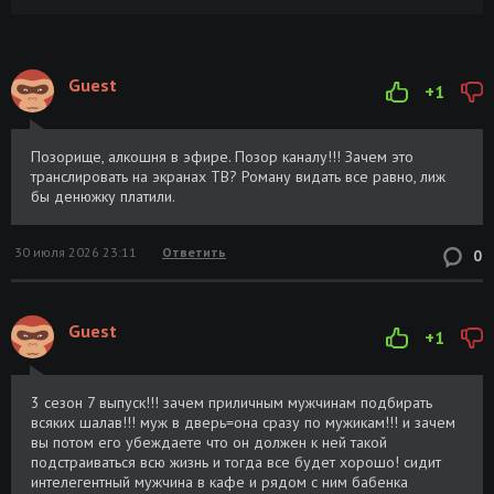
Guest
+1
Позорище, алкошня в эфире. Позор каналу!!! Зачем это
транслировать на экранах ТВ? Роману видать все равно, лиж
бы денюжку платили.
30 июля 2026 23:11
Ответить
0
Guest
+1
3 сезон 7 выпуск!!! зачем приличным мужчинам подбирать
всяких шалав!!! муж в дверь=она сразу по мужикам!!! и зачем
вы потом его убеждаете что он должен к ней такой
подстраиваться всю жизнь и тогда все будет хорошо! сидит
интелегентный мужчина в кафе и рядом с ним бабенка