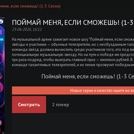
меня, если сможешь! (1-3 Сезон)
ПОЙМАЙ МЕНЯ, ЕСЛИ СМОЖЕШЬ! (1-3
23-06-2026, 16:11
На музыкальной арене зажигает новое шоу "Поймай меня, если смож
звёзды и участники — обычные телезрители, но с необузданным тала
команда звёзд должна вычислить среди участников того, кто под в
потенциальную музыкальную звезду. Но на пути к победе им предст
три раза подряд, чтобы выиграть главный приз — миллион рублей. В
команде талантливых телезрителей, и их пение прозвучит победным
Поймай меня, если сможешь! (1-3 С
Новые серии и качество ищите во в
Смотреть
2 плеер