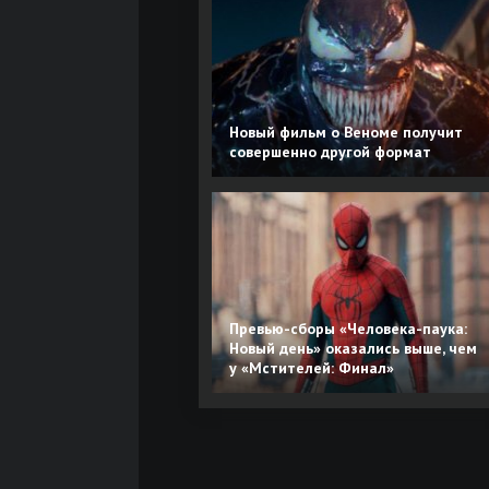
Новый фильм о Веноме получит
совершенно другой формат
Превью-сборы «Человека-паука:
Новый день» оказались выше, чем
у «Мстителей: Финал»