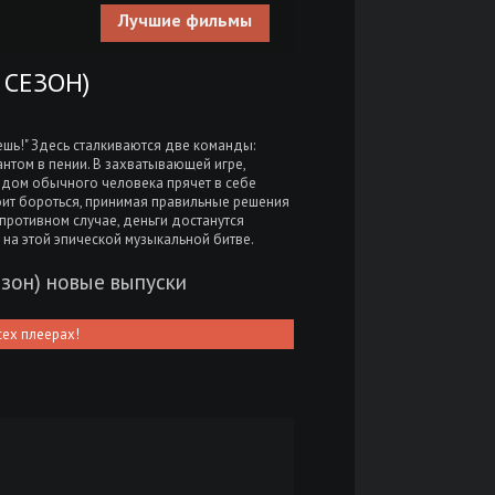
Лучшие фильмы
 СЕЗОН)
ешь!" Здесь сталкиваются две команды:
нтом в пении. В захватывающей игре,
идом обычного человека прячет в себе
оит бороться, принимая правильные решения
 противном случае, деньги достанутся
 на этой эпической музыкальной битве.
езон) новые выпуски
сех плеерах!