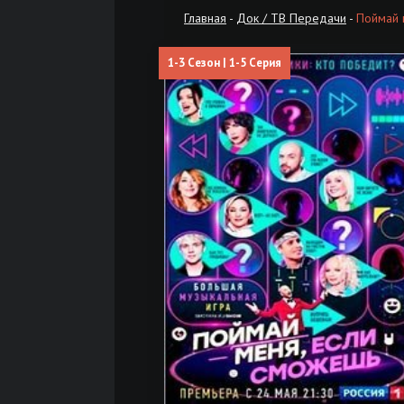
Главная
-
Док / ТВ Передачи
-
Поймай 
1-3 Сезон | 1-5 Серия