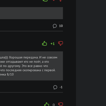
ay
Размер: 46.1 GB
Скачать
10
овут
Размер: 428 MB
Скачать
Размер: 498 MB
Скачать
+1
Размер: 461 MB
Скачать
шла))) Хорошая передача. И не совсем
оже отгадывают кто не поёт, а кто
сё по-другому. Это все равно что
, что последняя скопирована с первой.
ите
Размер: 468 MB
Скачать
енка 8/10
Размер: 431 MB
Скачать
-1
Размер: 21.9 GB
Скачать
0