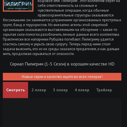
кодовое имя "Пилигрим". Этот коллектив берёт на
себя ответственность за сложные и
чувствительные операции, когда обычные
правоохранительные структуры оказываются
бессильными: он занимается устранением организованных преступных
групп, банд и террористов. Но внезапно агенты этой секретной
организации оказываются выставленными на обозрение — какая-то
скрытая сила помогла разоблачить личные данные всего коллектива.
Практически все напарники Рубцова погибают. Пилигриму удается
спастись самому и укрыть свою супругу. Теперь перед ними стоит
задача выяснить, кто из их среды оказался предателем, и как дальше
жить, продолжая скрываться от опасности.
Сериал Пилигрим (1-5 Сезон) в хорошем качестве HD
Новые серии и качество ищите во всех плеерах!
Смотреть
2 плеер
3 плеер
4 плеер
Трейлер