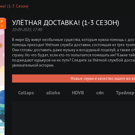
ка! (1-3 Сезон)
УЛЁТНАЯ ДОСТАВКА! (1-3 СЕЗОН)
.5
10-09-2025, 17:40
В мире Шу живут необычные существа, которым нужна помощь с дос
помощь приходит Улётная служба доставки, состоящая из трех тучек,
Они готовы доставить даже музыку и воздушный поцелуй, а также о
страну. Но что будет, если кто-то попытается помешать им? Какие тай
поджидают курьеров на их пути? Следите за Улётной службой достав
увлекательной истории.
Новые серии и качество ищите во в
Collaps
alloha
HDVB
cdn
Трейлер