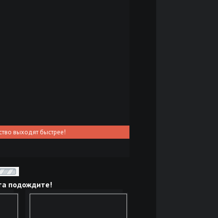
ство выходят быстрее!
та подождите!