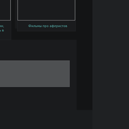
ин,
Фильмы про аферистов
ь в