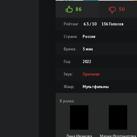
86
50
Рейтинг
6.3 / 10
136
Голосов
Страна:
Россия
Время:
5 мин
Год:
2022
Звук:
Оригинал
Жанр:
Мультфильмы
В ролях:
Лина Иванова
Мария Фортунатова