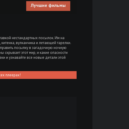
Лучшие фильмы
тавкой нестандартных посылок. Им на
 китенка, вулканчика и летающей тарелки.
тправить посылку в загадочную ночную
ны скрывает этот мир, и какие опасности
ки и узнавайте все новые детали этой
сех плеерах!