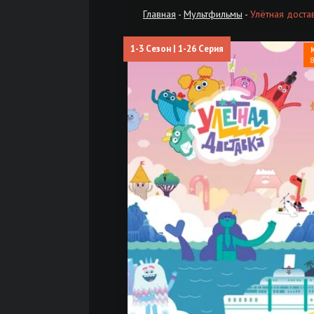
Главная
-
Мультфильмы
-
Улётная достав
1-3 Сезон | 1-26 Серия
8