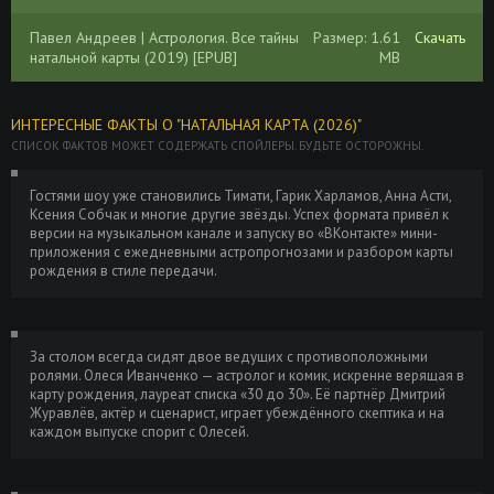
Павел Андреев | Астрология. Все тайны
Размер: 1.61
Скачать
натальной карты (2019) [EPUB]
MB
ИНТЕРЕСНЫЕ ФАКТЫ О "НАТАЛЬНАЯ КАРТА (2026)"
СПИСОК ФАКТОВ МОЖЕТ СОДЕРЖАТЬ СПОЙЛЕРЫ. БУДЬТЕ ОСТОРОЖНЫ.
Гостями шоу уже становились Тимати, Гарик Харламов, Анна Асти,
Ксения Собчак и многие другие звёзды. Успех формата привёл к
версии на музыкальном канале и запуску во «ВКонтакте» мини-
приложения с ежедневными астропрогнозами и разбором карты
рождения в стиле передачи.
За столом всегда сидят двое ведущих с противоположными
ролями. Олеся Иванченко — астролог и комик, искренне верящая в
карту рождения, лауреат списка «30 до 30». Её партнёр Дмитрий
Журавлёв, актёр и сценарист, играет убеждённого скептика и на
каждом выпуске спорит с Олесей.