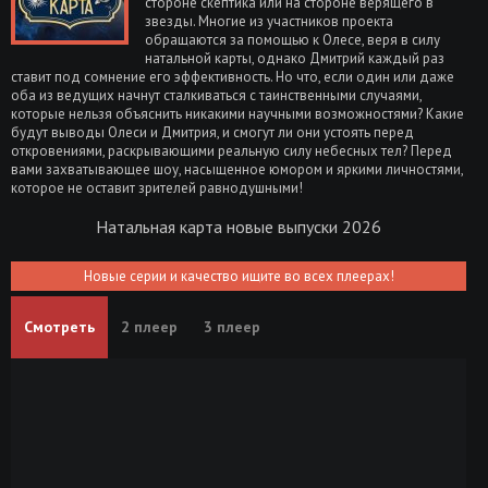
стороне скептика или на стороне верящего в
звезды. Многие из участников проекта
обращаются за помощью к Олесе, веря в силу
натальной карты, однако Дмитрий каждый раз
ставит под сомнение его эффективность. Но что, если один или даже
оба из ведущих начнут сталкиваться с таинственными случаями,
которые нельзя объяснить никакими научными возможностями? Какие
будут выводы Олеси и Дмитрия, и смогут ли они устоять перед
откровениями, раскрывающими реальную силу небесных тел? Перед
вами захватывающее шоу, насыщенное юмором и яркими личностями,
которое не оставит зрителей равнодушными!
Натальная карта новые выпуски 2026
Новые серии и качество ищите во всех плеерах!
Смотреть
2 плеер
3 плеер