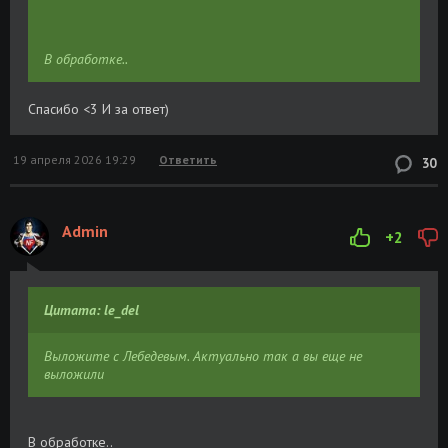
В обработке..
Спасибо <3 И за ответ)
19 апреля 2026 19:29
Ответить
30
Admin
+2
Цитата: le_del
Выложите с Лебедевым. Актуально так а вы еще не
выложили
В обработке..