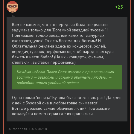
+25
Шоу Воли [04x01] [Эфир от 08.02]
Размер: 2.60
Скачать
(2026) HDTV 1080р от Files-x
GB
Вам не кажется, что это передача была специально
задумана только для "Богемной звездной тусовки" !
Шоу Воли [03x50] [Эфир от 01.02.2026]
Размер: 2.87
Скачать
Приглашают только звёзд или каких то гламурных
(2025) HDTV 1080р от Files-x
GB
околозвездулек! То есть Богема для богемы! И
Обязательная реклама здесь их концертов, ролей,
Шоу Воли [03x49] [Эфир от 25.01.2026]
Размер: 3.14
Скачать
передач, тусовок, перфомансов, чтоб народ знал куда
(2025) HDTV 1080р от Files-x
GB
бежать и нести бабло! (На их - концерты, фильмы,
спектакли , выставки, перфомансы)
Каждую неделю Павел Воля вместе с приглашенными
гостями — звездами и самыми обычными людьми —
подводит итоги уходящей недели.
Одна только "певица" Бузова была здесь пять раз! Да хрен
с ней с Бузовой она в любом говне снимается!
Вот где реально самые обычные люди? Подскажите
пожалуйста номер серии где их пригласили.
02 февраля 2026 04:58