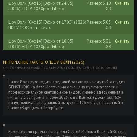
Шоу Воли [04x16] [Эфир от 24.05]
Размер: 3.10
Скачать
(2026) HDTV 1080р от Files-x
GB
Шоу Воли [04x15] [Эфир от 17.05] (2026)
Размер: 3.03
Скачать
HDTV 1080р от Files-x
GB
Шоу Воли [04x14] [Эфир от 10.05]
Размер: 3.31
Скачать
(2026) HDTV 1080р от Files-x
GB
Шоу Воли [04x13] [Эфир от 03.05]
Размер: 3.18
Скачать
ИНТЕРЕСНЫЕ ФАКТЫ О "ШОУ ВОЛИ (2026)"
(2026) HDTV 1080р от Files-x
GB
СПИСОК ФАКТОВ МОЖЕТ СОДЕРЖАТЬ СПОЙЛЕРЫ. БУДЬТЕ ОСТОРОЖНЫ.
Шоу Воли [04x12] [Эфир от 26.04]
Размер: 2.75
Скачать
Павел Воля руководит передачей как автор и ведущий, а студия
(2026) HDTV 1080р от Files-x
GB
GENSTUDIO на базе Мосфильма оснащена мультикамерами и
профессиональной световой командой. Именно здесь снимали
пилотные выпуски в апреле 2023 года. Выпуски достигают 60+
Шоу Воли [04x11] [Эфир от 19.04]
Размер: 3.13
Скачать
минут, включая специальный выпуск на 126 минут, записанный в
(2026) HDTV 1080р от Files-x
GB
Парке «Зарядье» в Петербурге.
Шоу Воли [04x10] [Эфир от 12.04]
Размер: 3.81
Скачать
(2026) HDTV 1080р от Files-x
GB
Режиссёрами проекта выступили Сергей Матюк и Василий Козарь,
Шоу Воли [04x09] [Эфир от 05.04]
Размер: 2.58
Скачать
а оператор — Никита Иванов. В шоу активно используются живые