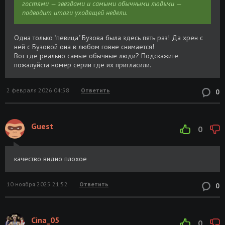
гостями — звездами и самыми обычными людьми —
подводит итоги уходящей недели.
Одна только "певица" Бузова была здесь пять раз! Да хрен с
ней с Бузовой она в любом говне снимается!
Вот где реально самые обычные люди? Подскажите
пожалуйста номер серии где их пригласили.
2 февраля 2026 04:58
Ответить
0
Guest
0
качество видио плохое
10 ноября 2025 21:52
Ответить
0
Cina_05
0