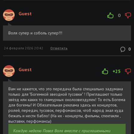
Guest
0
Воля супер и соболь супер!!!
24 февраля 2026 20:42
Ответить
0
Guest
+25
Вам не кажется, что это передача была специально задумана
только для "Богемной звездной тусовки" ! Приглашают только
звёзд или каких то гламурных околозвездулек! То есть Богема
для богемы! И Обязательная реклама здесь их концертов,
ролей, передач, тусовок, перфомансов, чтоб народ знал куда
бежать и нести бабло! (На их - концерты, фильмы, спектакли ,
выставки, перфомансы)
Каждую неделю Павел Воля вместе с приглашенными