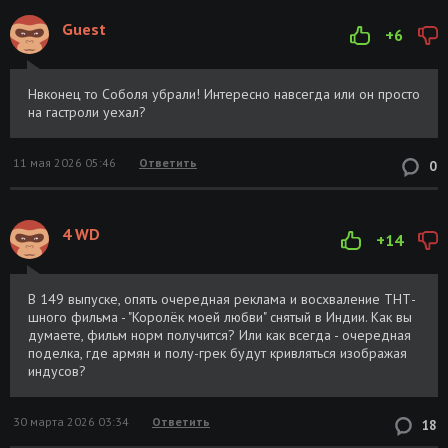
Guest
+6
Нвконец то Соболя убрали! Интересно навсегда или он просто
на гастроли уехал?
11 мая 2026 05:46
Ответить
0
4 WD
+14
В 149 выпуске, опять очередная реклама и восхваление ТНТ-
шного фильма - "Королёк моей любви" снятый в Индии. Как вы
думаете, фильм норм получится? Или как всегда - очередная
поделка, где армян и полу-грек будут кривляться изображая
индусов?
30 марта 2026 03:34
Ответить
18