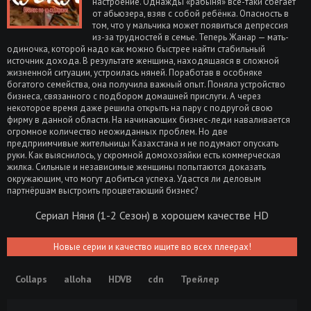
настроение. Однажды «рабыня» всё-таки сбегает
от абьюзера, взяв с собой ребёнка. Опасность в
том, что у мальчика может появиться депрессия
из-за трудностей в семье. Теперь Жанар — мать-
одиночка, которой надо как можно быстрее найти стабильный
источник дохода. В результате женщина, находящаяся в сложной
жизненной ситуации, устроилась няней. Поработав в особняке
богатого семейства, она получила важный опыт. Поняла устройство
бизнеса, связанного с подбором домашней прислуги. А через
некоторое время даже решила открыть на пару с подругой свою
фирму в данной области. На начинающих бизнес-леди наваливается
огромное количество неожиданных проблем. Но две
предприимчивые жительницы Казахстана и не подумают опускать
руки. Как выяснилось, у скромной домохозяйки есть коммерческая
жилка. Сильные и независимые женщины попытаются доказать
окружающим, что могут добиться успеха. Удастся ли деловым
партнёршам выстроить процветающий бизнес?
Сериал Няня (1-2 Сезон) в хорошем качестве HD
Новые серии и качество ищите во всех плеерах!
Collaps
alloha
HDVB
cdn
Трейлер