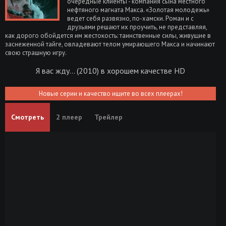
очередные клиенты - компания сына местного
нефтяного магната Макса. «Золотая молодежь»
ведет себя развязно, по-хамски. Роман и с
друзьями решают их проучить, не представляя,
как дорого обойдется им жестокость: таинственные силы, живущие в
заснеженной тайге, овладевают телом умирающего Макса и начинают
свою страшную игру.
Я вас жду... (2010) в хорошем качестве HD
Новые серии и качество ищите во всех плеерах!
Смотреть
2 плеер
Трейлер