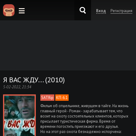
Вход
Регистрация
KinoKong.es
Я ВАС ЖДУ... (2010)
5-02-2022, 21:34
SATRip
КП: 6.1
Фильм об отшельнике, живущем в тайге. На жизнь
главный герой - Роман - зарабатывает тем, что
возит на охоту состоятельных клиентов, которых
присылает туристическая фирма. Время от
времени погостить приезжают и его друзья.
Но на этот раз охота безнадежно испорчена: