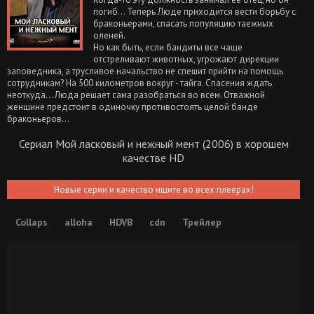
погиб... Теперь Люде приходится вести борьбу с
браконьерами, спасать популяцию таежных
оленей.
Но как быть, если бандиты все чаще
отстреливают животных, угрожают дирекции
заповедника, а трусливое начальство не спешит прийти на помощь
сотрудникам? На 500 километров вокруг - тайга. Спасения ждать
неоткуда... Люда решает сама разобраться во всем. Отважной
женщине предстоит в одиночку противостоять целой банде
браконьеров...
Сериал Мой ласковый и нежный мент (2006) в хорошем
качестве HD
Новые серии и качество ищите во всех плеерах!
Collaps
alloha
HDVB
cdn
Трейлер