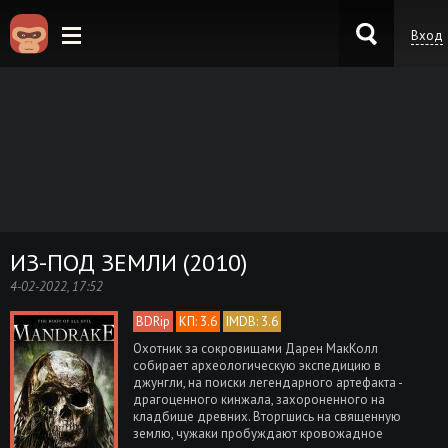
Вход
KinoKong.es
ИЗ-ПОД ЗЕМЛИ (2010)
4-02-2022, 17:52
BDRip
КП: 3.6
IMDB: 3.6
Охотник за сокровищами Дарен МакКолл
собирает археологическую экспедицию в
джунгли, на поиски легендарного артефакта -
драгоценного кинжала, захороненного на
кладбище древних. Вторгшись на священную
землю, чужаки пробуждают кровожадное