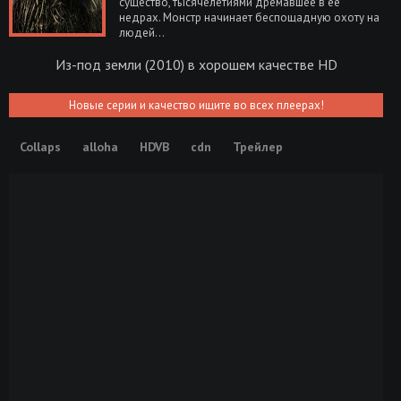
существо, тысячелетиями дремавшее в ее
недрах. Монстр начинает беспощадную охоту на
людей…
Из-под земли (2010) в хорошем качестве HD
Новые серии и качество ищите во всех плеерах!
Collaps
alloha
HDVB
cdn
Трейлер