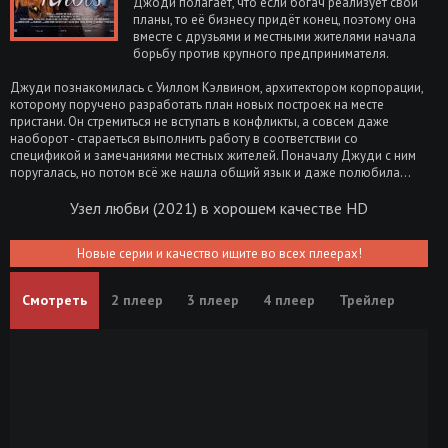
Джоди полагает, что если богач реализует свои
планы, то её бизнесу придёт конец, поэтому она
вместе с друзьями и местными жителями начала
борьбу против крупного предпринимателя.
Джуди познакомилась с Уиллом Кэлвином, архитектором корпорации,
которому поручено разработать план новых построек на месте
пристани. Он стремиться не вступать в конфликты, а совсем даже
наоборот - стараеться выполнить работу в соответствии со
спецификой и замечаниями местных жителей. Поначалу Джуди с ним
поругалась, но потом всё же нашла общий язык и даже полюбила...
Узел любви (2021) в хорошем качестве HD
Новые серии и качество ищите во всех плеерах!
Смотреть
2 плеер
3 плеер
4 плеер
Трейлер