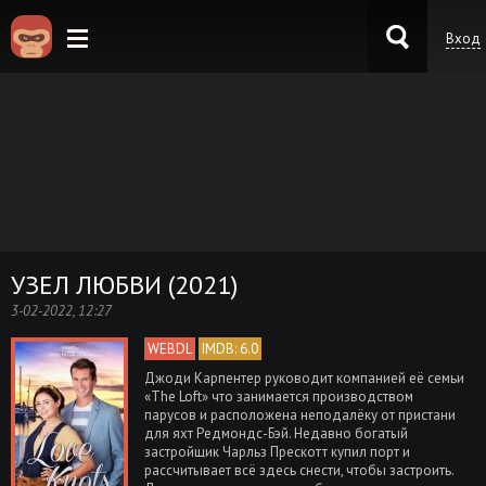
Вход
KinoKong.es
УЗЕЛ ЛЮБВИ (2021)
3-02-2022, 12:27
WEBDL
IMDB: 6.0
Джоди Карпентер руководит компанией её семьи
«The Loft» что занимается производством
парусов и расположена неподалёку от пристани
для яхт Редмондс-Бэй. Недавно богатый
застройщик Чарльз Прескотт купил порт и
рассчитывает всё здесь снести, чтобы застроить.