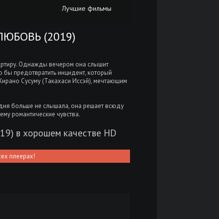
Лучшие фильмы
ЛЮБОВЬ (2019)
вартиру. Однажды вечером она слышит
то бы предотвратить инцидент, который
Хирано Сусуму (Такахаси Иссэй), мечтающим
 дня больше не слышала, она решает всюду
ему романтические чувства.
019) в хорошем качестве HD
сех плеерах!