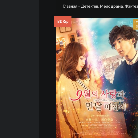
Главная
-
Детектив
,
Мелодрама
,
Фэнте
BDRip
5