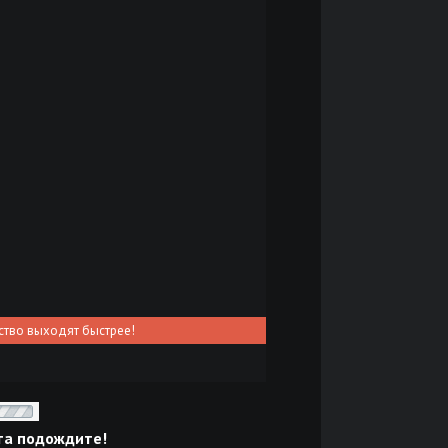
ство выходят быстрее!
та подождите!