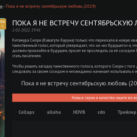
зи
-
Пока я не встречу сентябрьскую любовь (2019)
ПОКА Я НЕ ВСТРЕЧУ СЕНТЯБРЬСКУЮ 
.9
2-02-2022, 19:41
Китамура Сиори (Кавагути Харуна) только что переехала в новую к
таинственный голос, который утверждает, что он «из будущего» и, ч
должен произойти в будущем, просит ее проследить за её соседом 
стать писателем.
Чтобы решить загадку таинственного голоса, которого Сиори с того
следовать за своим соседом и неожиданно начинает испытывать к н
Пока я не встречу сентябрьскую любовь (2
Новые серии и качество ищите во в
Collaps
alloha
HDVB
cdn
Трейлер