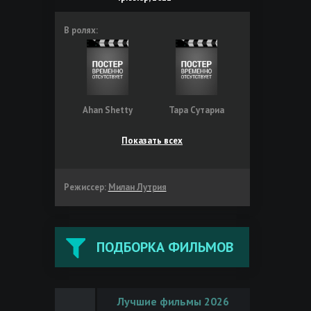
В ролях:
Ahan Shetty
Тара Сутариа
Показать всех
Режиссер:
Милан Лутрия
ПОДБОРКА ФИЛЬМОВ
Лучшие фильмы 2026