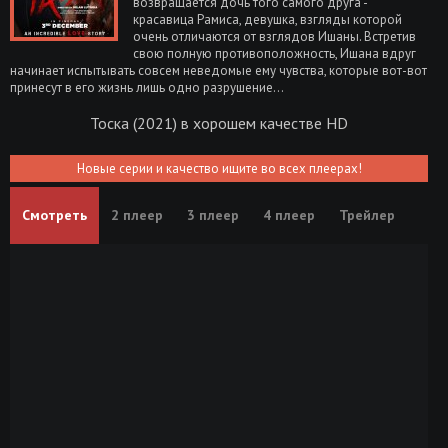
возвращается дочь того самого друга -
красавица Рамиса, девушка, взгляды которой
очень отличаются от взглядов Ишаны. Встретив
свою полную противоположность, Ишана вдруг
начинает испытывать совсем неведомые ему чувства, которые вот-вот
принесут в его жизнь лишь одно разрушение...
Тоска (2021) в хорошем качестве HD
Новые серии и качество ищите во всех плеерах!
Смотреть
2 плеер
3 плеер
4 плеер
Трейлер