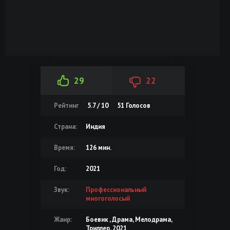
29
22
Рейтинг
5.7 / 10
51
Голосов
Страна:
Индия
Время:
126 мин.
Год:
2021
Звук:
Профессиональный
многоголосый
Жанр:
Боевик , Драма, Мелодрама,
Триллер, 2021