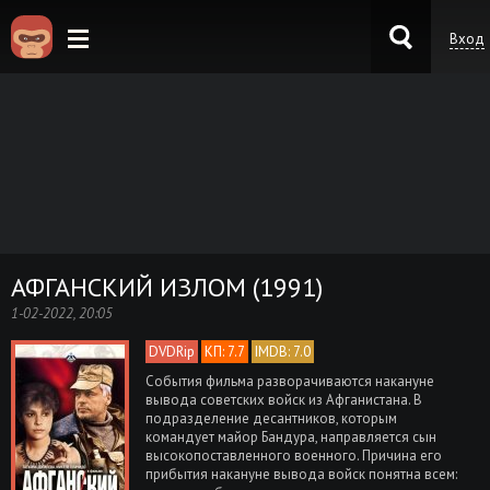
Вход
KinoKong.es
АФГАНСКИЙ ИЗЛОМ (1991)
1-02-2022, 20:05
DVDRip
КП: 7.7
IMDB: 7.0
События фильма разворачиваются накануне
вывода советских войск из Афганистана. В
подразделение десантников, которым
командует майор Бандура, направляется сын
высокопоставленного военного. Причина его
прибытия накануне вывода войск понятна всем: