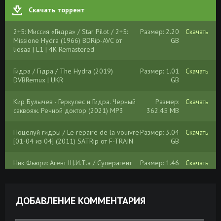
Скачать торрент
2+5: Миссия «Гидра» / Star Pilot / 2+5:
Размер: 2.20
Скачать
Missione Hydra (1966) BDRip-AVC от
GB
liosaa | L1 | 4K Remastered
Гидра / Гідра / The Hydra (2019)
Размер: 1.01
Скачать
DVBRemux | UKR
GB
Кир Булычев - Геркулес и Гидра. Черный
Размер:
Скачать
саквояж. Речной доктор (2021) MP3
362.45 MB
Поцелуй гидры / Le repaire de la vouivre
Размер: 3.04
Скачать
[01-04 из 04] (2011) SATRip от F-TRAIN
GB
Ник Фьюри: Агент Щ.И.Т.а / Суперагент
Размер: 1.46
Скачать
Ник Фьюри / Обезглавить Гидру / Nick
GB
Fury: Agent of Shield (1998) DVDRip
ДОБАВЛЕНИЕ КОММЕНТАРИЯ
Гидра / Hydra (2009) DVDRip
Размер: 1.37
Скачать
GB