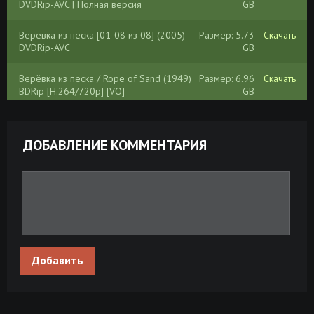
DVDRip-AVC | Полная версия
GB
Верёвка из песка [01-08 из 08] (2005)
Размер: 5.73
Скачать
DVDRip-AVC
GB
Верёвка из песка / Rope of Sand (1949)
Размер: 6.96
Скачать
BDRip [H.264/720p] [VO]
GB
Верёвка из песка / Rope of Sand (1949)
Размер: 3.86
Скачать
BDRip [H.264] [VO]
GB
ДОБАВЛЕНИЕ КОММЕНТАРИЯ
Добавить