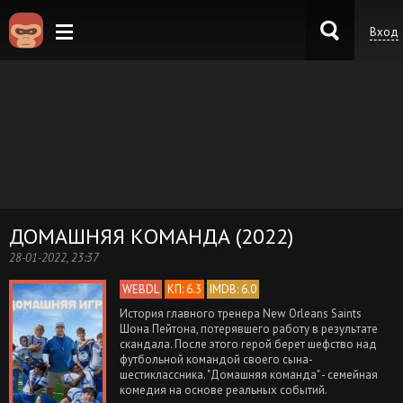
Вход
KinoKong.es
ДОМАШНЯЯ КОМАНДА (2022)
28-01-2022, 23:37
WEBDL
КП: 6.3
IMDB: 6.0
История главного тренера New Orleans Saints
Шона Пейтона, потерявшего работу в результате
скандала. После этого герой берет шефство над
футбольной командой своего сына-
шестиклассника. "Домашняя команда" - семейная
комедия на основе реальных событий.