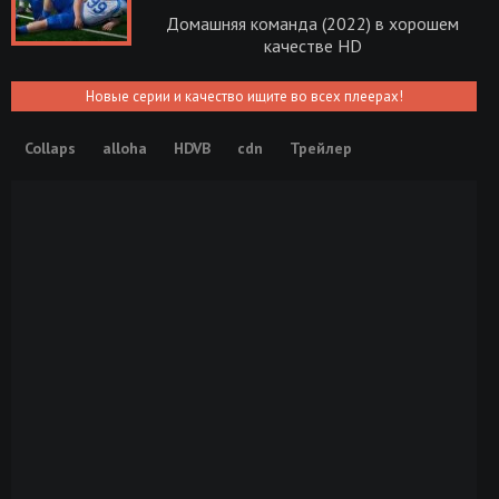
Домашняя команда (2022) в хорошем
качестве HD
Новые серии и качество ищите во всех плеерах!
Collaps
alloha
HDVB
cdn
Трейлер