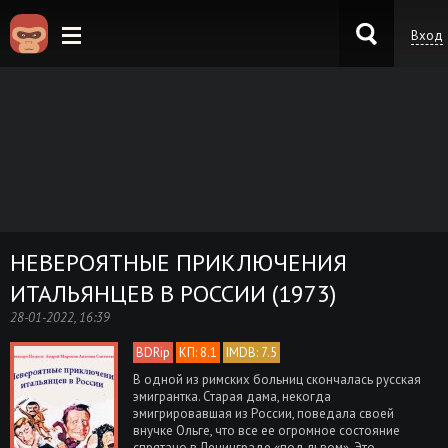
Вход
KinoKong.es
НЕВЕРОЯТНЫЕ ПРИКЛЮЧЕНИЯ
ИТАЛЬЯНЦЕВ В РОССИИ (1973)
28-01-2022, 16:39
BDRip
КП: 8.1
IMDB: 7.5
В одной из римских больниц скончалась русская
эмигрантка. Старая дама, некогда
эмигрировавшая из России, поведала своей
внучке Ольге, что все ее огромное состояние
спрятано в Ленинграде «под львом». Это