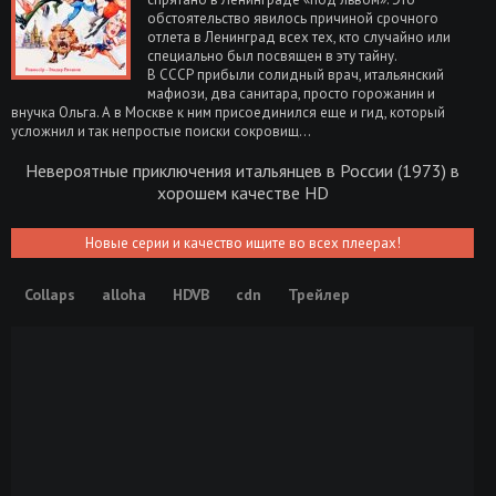
обстоятельство явилось причиной срочного
отлета в Ленинград всех тех, кто случайно или
специально был посвящен в эту тайну.
В СССР прибыли солидный врач, итальянский
мафиози, два санитара, просто горожанин и
внучка Ольга. А в Москве к ним присоединился еще и гид, который
усложнил и так непростые поиски сокровищ...
Невероятные приключения итальянцев в России (1973) в
хорошем качестве HD
Новые серии и качество ищите во всех плеерах!
Collaps
alloha
HDVB
cdn
Трейлер