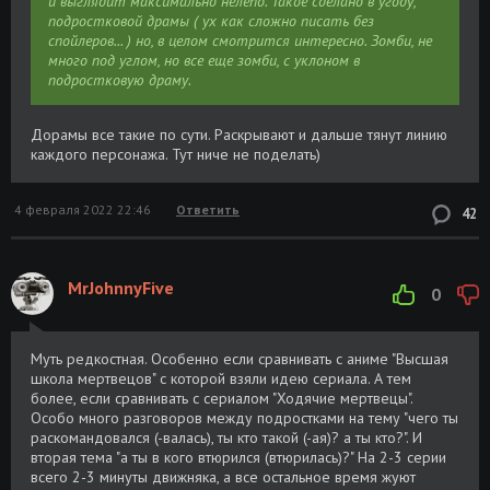
и выглядит максимально нелепо. Такое сделано в угоду,
подростковой драмы ( ух как сложно писать без
спойлеров... ) но, в целом смотрится интересно. Зомби, не
много под углом, но все еще зомби, с уклоном в
подростковую драму.
Дорамы все такие по сути. Раскрывают и дальше тянут линию
каждого персонажа. Тут ниче не поделать)
4 февраля 2022 22:46
Ответить
42
MrJohnnyFive
0
Муть редкостная. Особенно если сравнивать с аниме "Высшая
школа мертвецов" с которой взяли идею сериала. А тем
более, если сравнивать с сериалом "Ходячие мертвецы".
Особо много разговоров между подростками на тему "чего ты
раскомандовался (-валась), ты кто такой (-ая)? а ты кто?". И
вторая тема "а ты в кого втюрился (втюрилась)?" На 2-3 серии
всего 2-3 минуты движняка, а все остальное время жуют