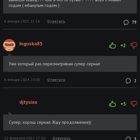
годом ( ебанутым годом )
6 января 2025 22:16
Ответить
79
Inguska85
+2
Уже который раз пересматриваю.супер сериал
6 января 2024 20:03
Ответить
2
djtysixa
+5
Супер, хорош сериал. Жду продолжение))
12 февраля 2022 17:10
Ответить
3