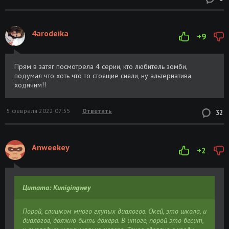
4arodeika
+9
Прям в затяг посмотрела 4 серии, кто любитель зомби,
подумал что хоть что то стоящие сняли, ну альтернатива
ходячим!!
5 февраля 2022 07:55
Ответить
32
Anweekey
+2
Цитата: Kunigingwey
Порой, слишком много глупых диалогов. Окей, это школа, и
диалогов, должно быть дохера. В итоге, порой это бесит,