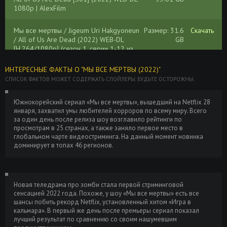
1080p | AlexFilm
Мы все мертвы / Jigeum Uri Hakgyoneun
Размер: 31.6
Скачать
/ All of Us Are Dead (2022) WEB-DL
GB
[H.264/1080p] (сезон 1, серии 1-12 из
12) LostFilm, Alexfilm
ИНТЕРЕСНЫЕ ФАКТЫ О "МЫ ВСЕ МЕРТВЫ (2022)"
СПИСОК ФАКТОВ МОЖЕТ СОДЕРЖАТЬ СПОЙЛЕРЫ. БУДЬТЕ ОСТОРОЖНЫ.
Мы все мертвы / Jigeum Uri Hakgyoneun
Размер: 28.3
Скачать
/ All of Us Are Dead (2022) WEB-DL
GB
[H.264/1080p] (сезон 1, серии 1-12 из
Южнокорейский сериал «Мы все мертвы», вышедший на Netflix 28
12) SOFTBOX
января, захватил умы любителей хорроров по всему миру. Всего
за один день после релиза шоу возглавило рейтинги по
просмотрам в 25 странах, а также заняло первое место в
Мы все мертвы / Jigeum uri hakgyoneun /
Размер: 8.52
Скачать
глобальном чарте видеостриминга. На данный момент новинка
All of Us Are Dead (2022) WEBRip (сезон
GB
доминирует в топах 46 регионов.
1, серии 1-12 из 12) HDRezka
Мы все мертвы / Jigeum uri hakgyoneun /
Размер: 29.9
Скачать
All of Us Are Dead (2022) WEB-DL
GB
Новая теледрама про зомби стала первой стриминговой
[H.264/1080p] (сезон 1, серии 1-12 из
сенсацией 2022 года. Похоже, у шоу «Мы все мертвы» есть все
12) HDrezka
шансы побить рекорд Netflix, установленный хитом «Игра в
кальмара». В первый же день после премьеры сериал показал
лучший результат по сравнению со своим нашумевшим