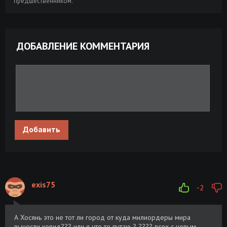
предшественником.
ДОБАВЛЕНИЕ КОММЕНТАРИЯ
Добавить
exis75
-2
А Хосянь это не тот ли город от куда милиордеры мира
вынесли ковид??? или я что то путаю ? ???? всех с новым