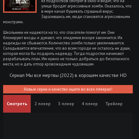
из подростков смотрит в окно и видит, что на
улице бродят агрессивные зомби. Оказалось, что
в мире начал бушевать страшный вирус.
Заразившись им, люди становятся агрессивными
монстрами.
Школьники не надеются на то, что спасатели помогут им. Они
блокируют входы и думают, что эпидемия вскоре закончится. Их
надежды не сбываются. Количество зомби только увеличивается.
Складывается впечатление, что во всем городе не осталось ни души,
которая могла бы подарить надежду. Тогда подростки начинают
разрабатывать план. Им нужно не только добраться до безопасного
места, но и дать отпор кровожадным чудовищам.
Сериал Мы все мертвы (2022) в хорошем качестве HD
Новые серии и качество ищите во всех плеерах!
Смотреть
2 плеер
3 плеер
4 плеер
Трейлер