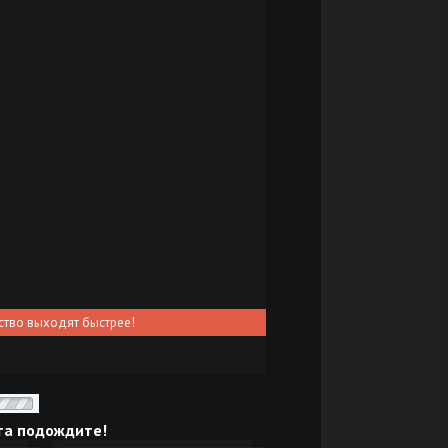
ство выходят быстрее!
та подождите!