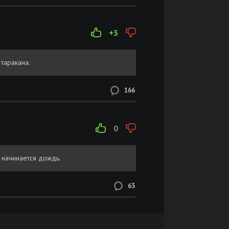
+3
 таракана.
166
0
 начинается дождь.
63