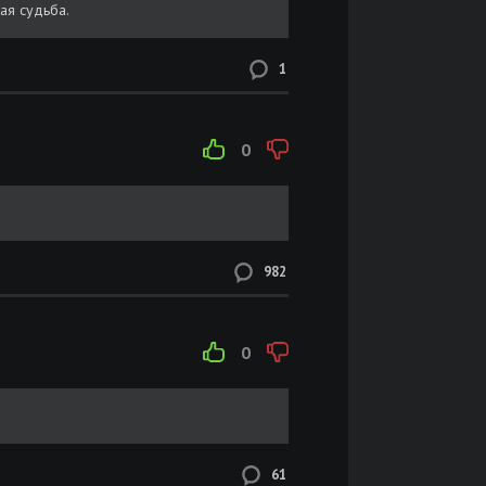
ая судьба.
1
0
982
0
61