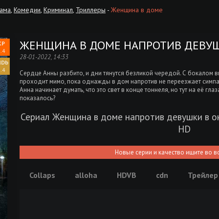
ама
,
Комедии
,
Криминал
,
Триллеры
-
Женщина в доме
ЖЕНЩИНА В ДОМЕ НАПРОТИВ ДЕВУШК
.4
28-01-2022, 14:33
.4
Сердце Анны разбито, и дни тянутся безликой чередой. С бокалом ви
проходит мимо, пока однажды в дом напротив не переезжает симпа
Анна начинает думать, что это свет в конце тоннеля, но тут на её г
показалось?
Сериал Женщина в доме напротив девушки в ок
HD
Новые серии и качество ищите во в
Collaps
alloha
HDVB
cdn
Трейлер