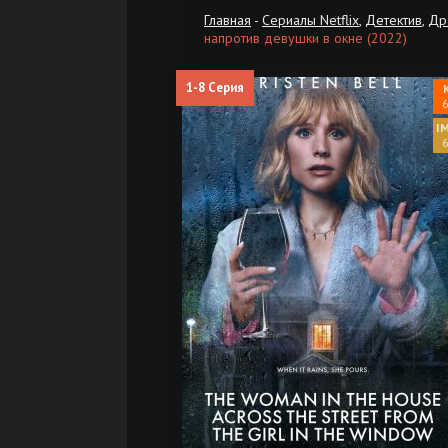
Главная
-
Сериалы Netflix
,
Детектив
,
Др
напротив девушки в окне (2022)
1-8 Серия
6
6