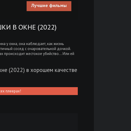
Лучшие фильмы
И В ОКНЕ (2022)
на у окна, она наблюдает, как жизнь
тичный сосед с очаровательной дочкой.
лазах происходит жестокое убийство… Или ей
не (2022) в хорошем качестве
сех плеерах!