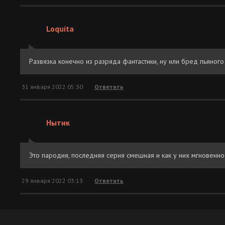
Loquita
Развязка конечно из разряда фантастики, ну или бред пьяного
31 января 2022 05:30
Ответить
Нытик
Это пародия, последняя серия смешная и как у них мгновенно
29 января 2022 03:13
Ответить