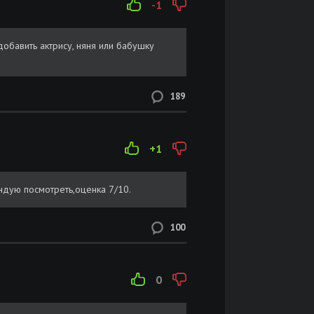
-1
добавить актрису, няня или бабушку
189
+1
ндую посмотреть,оценка 7/10.
100
0