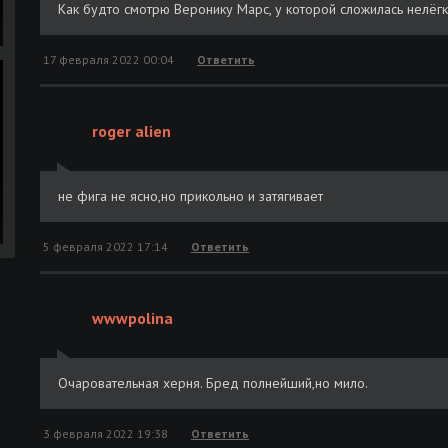
Как будто смотрю Веронику Марс, у которой сложилась нелёгк
17 февраля 2022 00:04
Ответить
roger alien
не фига не ясно,но прикольно и затягивает
5 февраля 2022 17:14
Ответить
wwwpolina
Очаровательная херня. Бред полнейший,но мило.
3 февраля 2022 19:38
Ответить