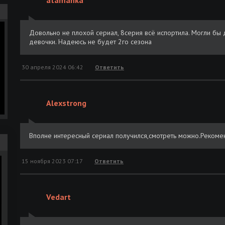
atamanka
Довольно не плохой сериал, 8серия всё испортила. Могли бы 
девочки. Надеюсь не будет 2го сезона
30 апреля 2024 06:42
Ответить
Alexstrong
Вполне интересный сериал получился,смотреть можно.Рекоме
15 ноября 2023 07:17
Ответить
Vedart