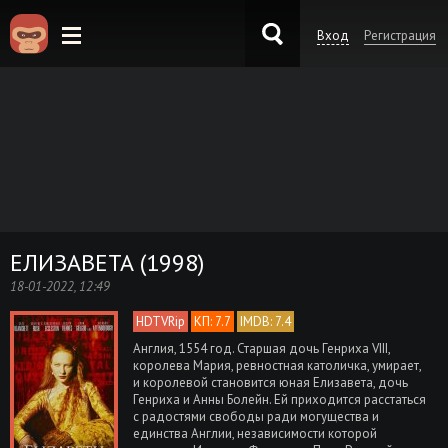
Вход
Регистрация
KinoKong.es
ЕЛИЗАВЕТА (1998)
18-01-2022, 12:49
HDTVRip
КП: 7.7
IMDB: 7.4
Англия, 1554 год. Старшая дочь Генриха VIII,
королева Мария, ревностная католичка, умирает,
и королевой становится юная Елизавета, дочь
Генриха и Анны Болейн. Ей приходится расстаться
с радостями свободы ради могущества и
единства Англии, независимости которой