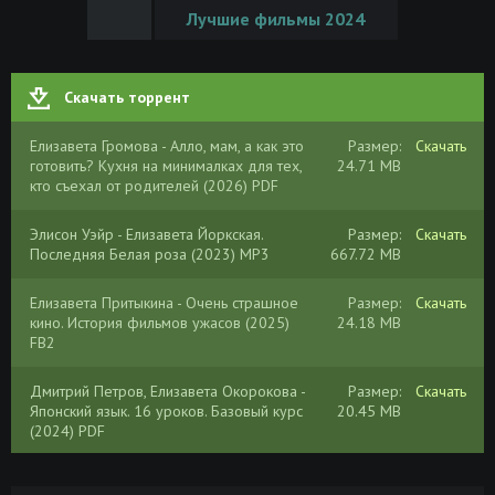
Лучшие фильмы 2024
Скачать торрент
Елизавета Громова - Алло, мам, а как это
Размер:
Скачать
готовить? Кухня на минималках для тех,
24.71 MB
кто съехал от родителей (2026) PDF
Элисон Уэйр - Елизавета Йоркская.
Размер:
Скачать
Последняя Белая роза (2023) MP3
667.72 MB
Елизавета Притыкина - Очень страшное
Размер:
Скачать
кино. История фильмов ужасов (2025)
24.18 MB
FB2
Дмитрий Петров, Елизавета Окорокова -
Размер:
Скачать
Японский язык. 16 уроков. Базовый курс
20.45 MB
(2024) PDF
Елизавета Дворецкая - Колодец старого
Размер:
Скачать