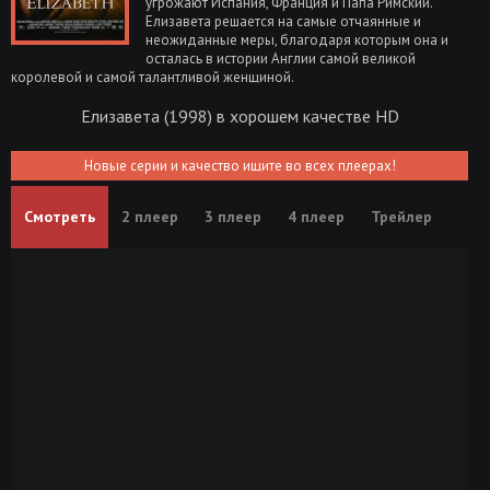
угрожают Испания, Франция и Папа Римский.
Елизавета решается на самые отчаянные и
неожиданные меры, благодаря которым она и
осталась в истории Англии самой великой
королевой и самой талантливой женщиной.
Елизавета (1998) в хорошем качестве HD
Новые серии и качество ищите во всех плеерах!
Смотреть
2 плеер
3 плеер
4 плеер
Трейлер