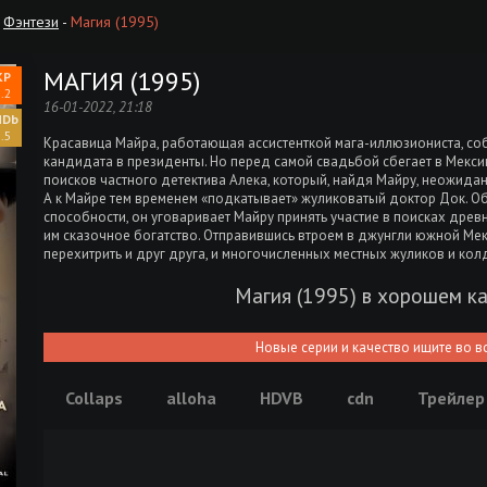
,
Фэнтези
-
Магия (1995)
МАГИЯ (1995)
.2
16-01-2022, 21:18
.5
Красавица Майра, работающая ассистенткой мага-иллюзиониста, соб
кандидата в президенты. Но перед самой свадьбой сбегает в Мекси
поисков частного детектива Алека, который, найдя Майру, неожидан
А к Майре тем временем «подкатывает» жуликоватый доктор Док. О
способности, он уговаривает Майру принять участие в поисках древ
им сказочное богатство. Отправившись втроем в джунгли южной Мекс
перехитрить и друг друга, и многочисленных местных жуликов и ко
Магия (1995) в хорошем к
Новые серии и качество ищите во в
Collaps
alloha
HDVB
cdn
Трейлер