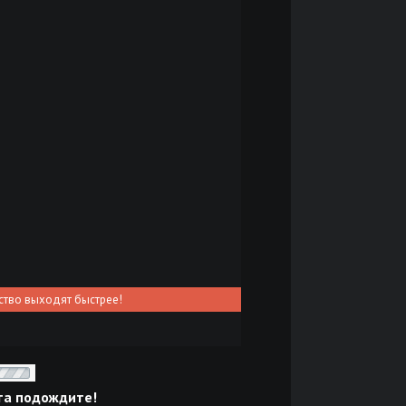
ство выходят быстрее!
та подождите!