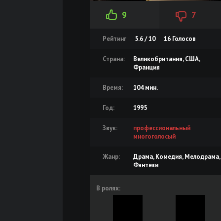
9
7
Рейтинг
5.6 / 10
16
Голосов
Страна:
Великобритания, США,
Франция
Время:
104 мин.
Год:
1995
Звук:
профессиональный
многоголосый
Жанр:
Драма, Комедия, Мелодрама,
Фэнтези
В ролях: