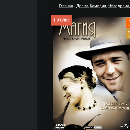
Главная
-
Драма
,
Комедия
,
Мелодрама
HDTVRip
6
5