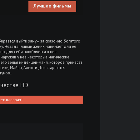
Лучшие фильмы
ирается выйти замуж за сказочно богатого
ку. Незадачливый жених нанимает для ее
но для себя влюбляется в нее.
бнаружив у нее некоторые магические
него зелья индейцев-майя, которое принесет
ики, Майра, Алекс и Док стараются
лдунов…
ачестве HD
сех плеерах!