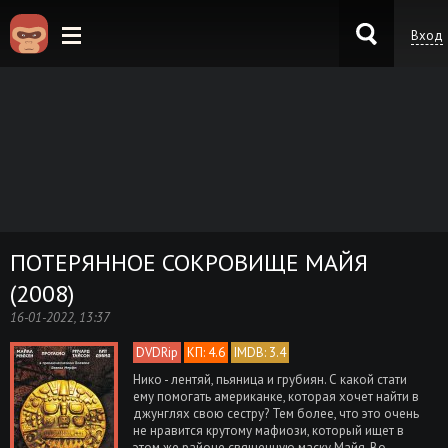
Вход
KinoKong.es
ПОТЕРЯННОЕ СОКРОВИЩЕ МАЙЯ
(2008)
16-01-2022, 13:37
DVDRip
КП: 4.6
IMDB: 3.4
Нико - лентяй, пьяница и грубиян. С какой стати
ему помогать американке, которая хочет найти в
джунглях свою сестру? Тем более, что это очень
не нравится крутому мафиози, который ищет в
этом же районе священную маску Майя. Во-